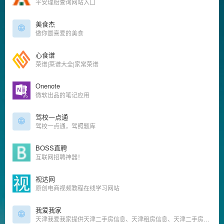
平安理赔查询网站入口
美食杰
做你最喜爱的美食
心食谱
菜谱|菜谱大全|家常菜谱
Onenote
微软出品的笔记应用
驾校一点通
驾校一点通，驾照题库
BOSS直聘
互联网招聘神器！
视达网
原创电商视频教程在线学习网站
我爱我家
天津我爱我家提供天津二手房信息、天津租房信息、天津二手房成交价格和天津二手房交易数据,是公认的天津房产网.找丰富房源,享放心服务就来天津我爱我家房产官网.