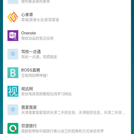
做你最喜爱的美食
心食谱
菜谱|菜谱大全|家常菜谱
Onenote
微软出品的笔记应用
驾校一点通
驾校一点通，驾照题库
BOSS直聘
互联网招聘神器！
视达网
原创电商视频教程在线学习网站
我爱我家
天津我爱我家提供天津二手房信息、天津租房信息、天津二手房成交价格和天津二手房交易数据,是公认的天津房产网.找丰富房源,享放心服务就来天津我爱我家房产官网.
穷游旅行
鼓励和帮助中国旅行者以自己的视角和方式体验世界