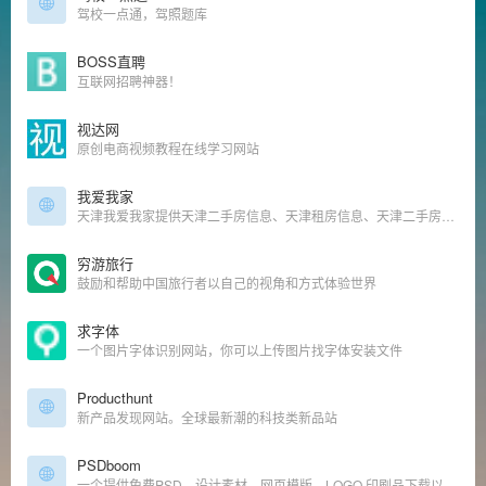
驾校一点通，驾照题库
BOSS直聘
互联网招聘神器！
视达网
原创电商视频教程在线学习网站
我爱我家
天津我爱我家提供天津二手房信息、天津租房信息、天津二手房成交价格和天津二手房交易数据,是公认的天津房产网.找丰富房源,享放心服务就来天津我爱我家房产官网.
穷游旅行
鼓励和帮助中国旅行者以自己的视角和方式体验世界
求字体
一个图片字体识别网站，你可以上传图片找字体安装文件
Producthunt
新产品发现网站。全球最新潮的科技类新品站
PSDboom
一个提供免费PSD、设计素材、网页模版、LOGO 印刷品下载以及收录各式背景的站点。