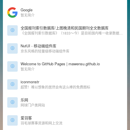
Google
暂无简介
全国报刊索引数据库/上图晚清和民国期刊全文数据库
《全国报刊索引数据库》（1833～今）是目前国内唯一收录数据总量、报道时间最早、时间跨度最长的特大型文献数据库之一。《晚清期刊全文数据库》（1833～1911）和《晚清期刊全文数据库》（增辑）收录晚晴期
NutUI - 移动端组件库
京东风格的轻量级移动端组件库
Welcome to GitHub Pages | mawensu.github.io
暂无简介
iconmonstr
超赞！难以想象的居然会有这么棒的免费图标
乐网
网球门户类网站
爱羽客
羽毛球赛事资源和网上交流