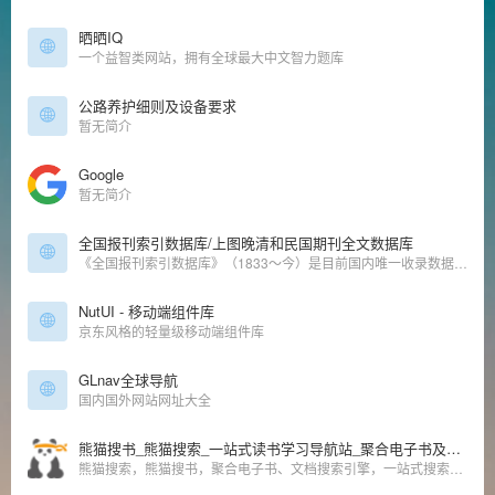
晒晒IQ
一个益智类网站，拥有全球最大中文智力题库
公路养护细则及设备要求
暂无简介
Google
暂无简介
全国报刊索引数据库/上图晚清和民国期刊全文数据库
《全国报刊索引数据库》（1833～今）是目前国内唯一收录数据总量、报道时间最早、时间跨度最长的特大型文献数据库之一。《晚清期刊全文数据库》（1833～1911）和《晚清期刊全文数据库》（增辑）收录晚晴期
NutUI - 移动端组件库
京东风格的轻量级移动端组件库
GLnav全球导航
国内国外网站网址大全
熊猫搜书_熊猫搜索_一站式读书学习导航站_聚合电子书及文档搜索_xmsoushu_xmsearch
熊猫搜索，熊猫搜书，聚合电子书、文档搜索引擎，一站式搜索导航，方便快速导航搜索全网资源，读书学习必备导航站。