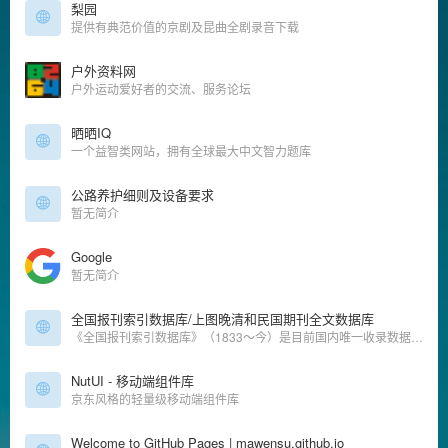
梨园
提供有典范价值的京剧及昆曲全剧录音下载
户外资料网
户外运动爱好者的交流、服务论坛
晒晒IQ
一个益智类网站，拥有全球最大中文智力题库
公路养护细则及设备要求
暂无简介
Google
暂无简介
全国报刊索引数据库/上图晚清和民国期刊全文数据库
《全国报刊索引数据库》（1833～今）是目前国内唯一收录数据总量、报道时间最早、时间跨度最长的特大型文献数据库之一。《晚清期刊全文数据库》（1833～1911）和《晚清期刊全文数据库》（增辑）收录晚晴期
NutUI - 移动端组件库
京东风格的轻量级移动端组件库
Welcome to GitHub Pages | mawensu.github.io