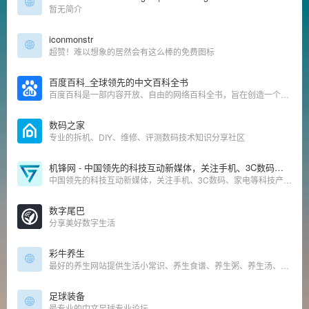
暂无简介
iconmonstr
超赞！难以想象的居然会有这么棒的免费图标
百度百科_全球领先的中文百科全书
百度百科是一部内容开放、自由的网络百科全书，旨在创造一个涵盖所有领域知识，服务所有互联网用户的中文知识性百科全书。在这里你可以参与词条编辑，分享贡献你的知识。
数码之家
专业的拆机、DIY、维修、评测数码技术知识分享社区
机锋网 - 中国领先的科技互动新媒体，关注手机、3C数码、家电等科技产品
中国领先的科技互动新媒体，关注手机、3C数码、家电等科技产品、生活方式和消费升级，提供优质、专业、有趣的新闻资讯、产品体验、攻略玩法、购买建议及视频评测等内容服务。
数字尾巴
分享美好数字生活
彩牛养生
最好的养生网站提供生活小常识、养生食谱、养生粥、养生汤、养生茶等养生知识！
足球装备
最专业的中文足球专业论坛