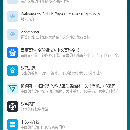
京东风格的轻量级移动端组件库
Welcome to GitHub Pages | mawensu.github.io
暂无简介
iconmonstr
超赞！难以想象的居然会有这么棒的免费图标
百度百科_全球领先的中文百科全书
百度百科是一部内容开放、自由的网络百科全书，旨在创造一个涵盖所有领域知识，服务所有互联网用户的中文知识性百科全书。在这里你可以参与词条编辑，分享贡献你的知识。
数码之家
专业的拆机、DIY、维修、评测数码技术知识分享社区
机锋网 - 中国领先的科技互动新媒体，关注手机、3C数码、家电等科技产品
中国领先的科技互动新媒体，关注手机、3C数码、家电等科技产品、生活方式和消费升级，提供优质、专业、有趣的新闻资讯、产品体验、攻略玩法、购买建议及视频评测等内容服务。
数字尾巴
分享美好数字生活
中关村在线
中国领先的IT信息与商务门户