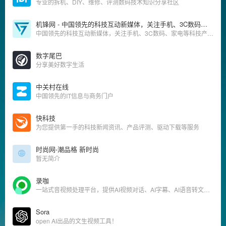
专业的拆机、DIY、维修、评测数码技术知识分享社区
机锋网 - 中国领先的科技互动新媒体，关注手机、3C数码、家电等科技产品
中国领先的科技互动新媒体，关注手机、3C数码、家电等科技产品、生活方式和消费升级，提供优质、专业、有趣的新闻资讯、产品体验、攻略玩法、购买建议及视频评测等内容服务。
数字尾巴
分享美好数字生活
中关村在线
中国领先的IT信息与商务门户
快科技
为您提供第一手的科技新闻资讯、产品评测、驱动下载等服务
时尚网-潮品格 新时尚
暂无简介
录咖
一站式音视频处理平台，提供AI视频对话、AI字幕、AI语音转文字，录屏、剪辑、转GIF/音频等服务，同时支持云存储和分享。
Sora
open AI出品的文生视频工具！