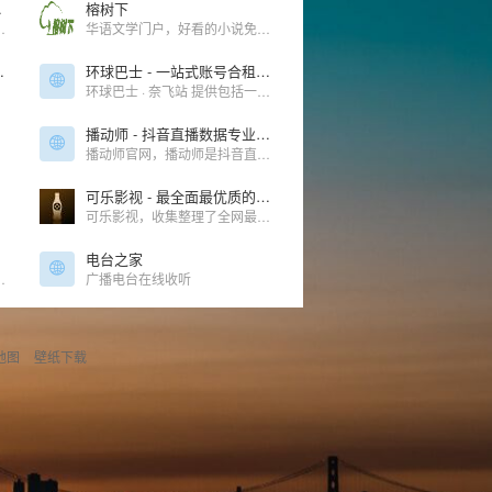
h资源网站
榕树下
atch素材下载,免费资源下载,课程源码下载,蓝桥杯赛事真题下载,等级考试真题下载
华语文学门户，好看的小说免费阅读
络小说阅读网!
环球巴士 - 一站式账号合租平台
环球巴士 · 奈飞站 提供包括一站式流媒体合租平台 包括但不限于奈飞 网飞 Netfilx Spotify,Netflix,Tidal,Hbo,Hbogo,Youtube,Disney+在内的流媒体账号合租，实现自动化交付，售后无忧，发车更省心，上车更安心，价格更贴心
播动师 - 抖音直播数据专业分析平台
播动师官网，播动师是抖音直播数据专业分析平台，专注于直播过程的流量获取和流量转化的深度分析，基于直播行业的底层逻辑并结合播动师平台特有的数据分析图表工具为直播团队提供高效、有价值的决策
可乐影视 - 最全面最优质的影视导航、影视搜索网站
可乐影视，收集整理了全网最优质、最好用的免费电影网站目录。
电台之家
联杯,CBA,篮球直播,WWE直播,PP体育,PP视频一起玩出精彩
广播电台在线收听
地图
壁纸下载