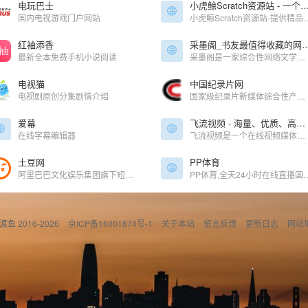
电玩巴士
小虎鲸Scratch资源站 - 一个免费的scratc
国内电视游戏门户网站
小虎鲸Scratch资源站-提供精品Scratch源码下载,Scratch作品下载,Scratch软件下载,Scr
红袖添香
采墨阁_书友最值得收藏的网
最新全本免费手机小说阅读
采墨阁是一家综合性网络文学网站,资源丰富多彩!免费提供最新的电子文学TXT下载,当红网络小说在线阅读,网站清爽干净,值得您的收藏!
电视猫
中国纪录片网
电视剧原创分集剧情介绍
国家级纪录片新媒体综合性产业运营平台。
爱幕
飞流视频 - 海量、优质、高清视频免费在线观看
在线字幕编辑器
飞流视频是一个在线视频媒体平台，致力于提供丰富且最新的内容，如电影、电视剧、动漫、综艺、纪录片等，主要满足用户免费在线观看视频的需求。
土豆网
PP体育
阿里巴巴文化娱乐集团旗下短视频平台
PP体育,全天24小时在线直播国内外各大体育赛事,英超直播,西甲,德甲直播,亚冠,欧冠,欧
偷渡鱼 2016-2026
京ICP备16001874号-1
关于本站
留言反馈
更新日志
网站