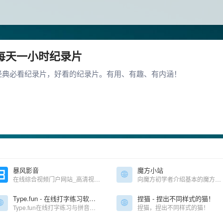
每天一小时纪录片
经典必看纪录片，好看的纪录片。有用、有趣、有内涵！
暴风影音
魔方小站
在线综合视频门户网站_高清视频在线观看
向魔方初学者介绍基本的魔方解法和魔方技巧
Type.fun - 在线打字练习软件 - 互动打字游戏 - 轻松学打字
捏猫 - 捏出不同样式的猫！
Type.fun在线打字练习与拼音学习，结合中小学教材，让你边练习打字边学拼音。通过科学的打字练习文章，有趣的打字游戏，键盘盲打练习，帮助你速成拼音与打字，提升打字速度。
捏猫，捏出不同样式的猫！