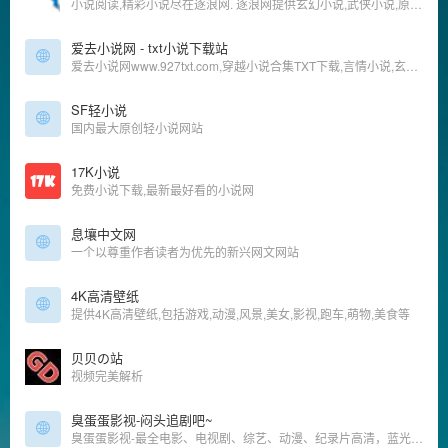
小说阅读,精彩小说尽在逐浪网. 逐浪网提供玄幻小说,武侠小说,原创小说,网游小说,都市小说,言情小说,青春小说,历史小说,军事小说,网游小说,科幻小说,恐怖小说,首发小说,最新章节免费
爱去小说网 - txt小说下载站
爱去小说网www.927txt.com,穿越小说合集TXT下载,言情小说,玄幻修真,武侠小说,穿越电子书,专业手机全本完结TXT小说打包下载网站
SF轻小说
国内最大原创轻小说网站
17K小说
免费小说下载,最新最好看的小说网
息壤中文网
一个以尊重作者读者为优先的新兴网文网站
4K高清壁纸
提供4K高清壁纸,包括游戏,动漫,风景,美女,影视,跑车,萌物,美食等
贝贝の站
视频完美解析
臭蛋蛋影视-闷头追剧吧~
臭蛋蛋影视-最全电影、电视剧、综艺、动漫、纪录片高清，蓝光影视随心看！