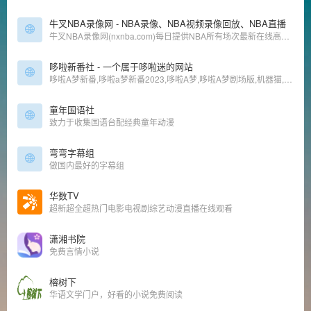
牛叉NBA录像网 - NBA录像、NBA视频录像回放、NBA直播
牛叉NBA录像网(nxnba.com)每日提供NBA所有场次最新在线高清NBA直播比赛录像视频回放.包含有球星视频,全明星赛视频,NBA总决赛直播视频.NBA录像回放分享平台最佳选择!
哆啦新番社 - 一个属于哆啦迷的网站
哆啦A梦新番,哆啦a梦新番2023,哆啦A梦,哆啦A梦剧场版,机器猫,梦蓝字幕组,银光字幕组,哆啦新番社,ドラえもん
童年国语社
致力于收集国语台配经典童年动漫
弯弯字幕组
做国内最好的字幕组
华数TV
超新超全超热门电影电视剧综艺动漫直播在线观看
潇湘书院
免费言情小说
榕树下
华语文学门户，好看的小说免费阅读