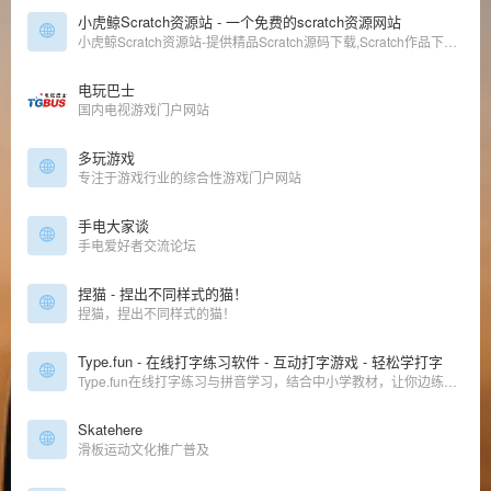
小虎鲸Scratch资源站 - 一个免费的scratch资源网站
小虎鲸Scratch资源站-提供精品Scratch源码下载,Scratch作品下载,Scratch软件下载,Scratch素材下载,免费资源下载,课程源码下载,蓝桥杯赛事真题下载,等级考试真题下载
电玩巴士
国内电视游戏门户网站
多玩游戏
专注于游戏行业的综合性游戏门户网站
手电大家谈
手电爱好者交流论坛
捏猫 - 捏出不同样式的猫！
捏猫，捏出不同样式的猫！
Type.fun - 在线打字练习软件 - 互动打字游戏 - 轻松学打字
Type.fun在线打字练习与拼音学习，结合中小学教材，让你边练习打字边学拼音。通过科学的打字练习文章，有趣的打字游戏，键盘盲打练习，帮助你速成拼音与打字，提升打字速度。
Skatehere
滑板运动文化推广普及