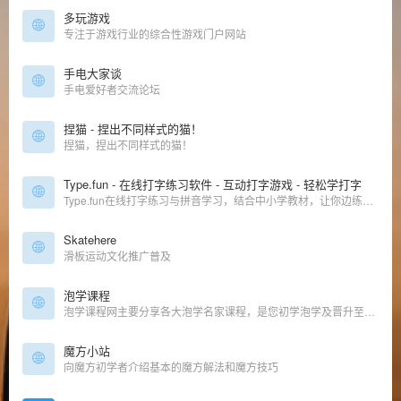
多玩游戏
专注于游戏行业的综合性游戏门户网站
手电大家谈
手电爱好者交流论坛
捏猫 - 捏出不同样式的猫！
捏猫，捏出不同样式的猫！
Type.fun - 在线打字练习软件 - 互动打字游戏 - 轻松学打字
Type.fun在线打字练习与拼音学习，结合中小学教材，让你边练习打字边学拼音。通过科学的打字练习文章，有趣的打字游戏，键盘盲打练习，帮助你速成拼音与打字，提升打字速度。
Skatehere
滑板运动文化推广普及
泡学课程
泡学课程网主要分享各大泡学名家课程，是您初学泡学及晋升至大神的学习圣地！
魔方小站
向魔方初学者介绍基本的魔方解法和魔方技巧