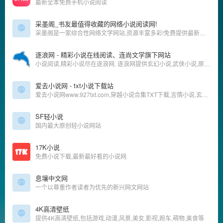
最新全本免费手机小说阅读
采墨阁_书友最值得收藏的网络小说阅读网!
采墨阁是一家综合性网络文学网站,资源丰富多彩!免费提供最新的电子文学TXT下载,当红网络小说在线阅读,网站清爽干净,值得您的收藏!
逐浪网 - 精彩小说在线阅读、连尚文学旗下网站
小说阅读,精彩小说尽在逐浪网. 逐浪网提供玄幻小说,武侠小说,原创小说,网游小说,都市小说,言情小说,青春小说,历史小说,军事小说,网游小说,科幻小说,恐怖小说,首发小说,最新章节免费
爱去小说网 - txt小说下载站
爱去小说网www.927txt.com,穿越小说合集TXT下载,言情小说,玄幻修真,武侠小说,穿越电子书,专业手机全本完结TXT小说打包下载网站
SF轻小说
国内最大原创轻小说网站
17K小说
免费小说下载,最新最好看的小说网
息壤中文网
一个以尊重作者读者为优先的新兴网文网站
4K高清壁纸
提供4K高清壁纸,包括游戏,动漫,风景,美女,影视,跑车,萌物,美食等