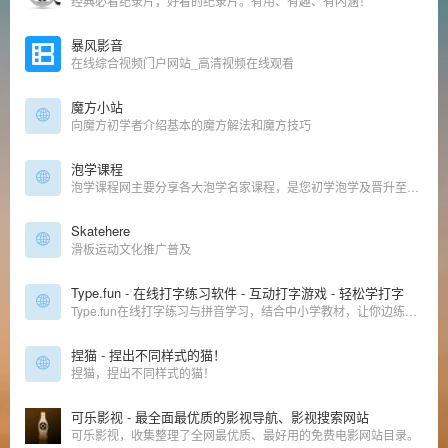
经典必看纪录片，好看的纪录片。有用、有趣、有内涵！
暴风影音
在线综合视频门户网站_高清视频在线观看
魔方小站
向魔方初学者介绍基本的魔方解法和魔方技巧
泡学课程
泡学课程网主要分享各大泡学名家课程，是您初学泡学及晋升至大神的学习圣地！
Skatehere
滑板运动文化推广普及
Type.fun - 在线打字练习软件 - 互动打字游戏 - 轻松学打字
Type.fun在线打字练习与拼音学习，结合中小学教材，让你边练习打字边学拼音。通过科学的打字练习文章，有趣的打字游戏，键盘盲打练习，帮助你速成拼音与打字，提升打字速度。
捏猫 - 捏出不同样式的猫！
捏猫，捏出不同样式的猫！
可乐影视 - 最全面最优质的影视导航、影视搜索网站
可乐影视，收集整理了全网最优质、最好用的免费电影网站目录。