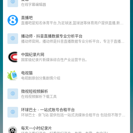
在线字幕编辑器
直播吧
直播吧是知名体育平台,为足球迷,篮球迷等体育用户提供直播,新闻资讯,数据,论坛社区,原创报道,视频集锦等服务
播动师 - 抖音直播数据专业分析平台
播动师官网，播动师是抖音直播数据专业分析平台，专注于直播过程的流量获取和流量转化的深度分析，基于直播行业的底层逻辑并结合播动师平台特有的数据分析图表工具为直播团队提供高效、有价值的决策
中国纪录片网
国家级纪录片新媒体综合性产业运营平台。
电视猫
电视剧原创分集剧情介绍
微视短视频解析
在线视频解析下载工具
环球巴士 - 一站式账号合租平台
环球巴士 · 奈飞站 提供包括一站式流媒体合租平台 包括但不限于奈飞 网飞 Netfilx Spotify,Netflix,Tidal,Hbo,Hbogo,Youtube,Disney+在内的流媒体账号合租，实现自动化交付，售后无忧，发车更省心，上车更安心，价格更贴心
每天一小时纪录片