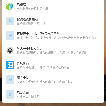
电视猫
电视剧原创分集剧情介绍
微视短视频解析
在线视频解析下载工具
环球巴士 - 一站式账号合租平台
环球巴士 · 奈飞站 提供包括一站式流媒体合租平台 包括但不限于奈飞 网飞 Netfilx Spotify,Netflix,Tidal,Hbo,Hbogo,Youtube,Disney+在内的流媒体账号合租，实现自动化交付，售后无忧，发车更省心，上车更安心，价格更贴心
每天一小时纪录片
经典必看纪录片，好看的纪录片。有用、有趣、有内涵！
暴风影音
在线综合视频门户网站_高清视频在线观看
魔方小站
向魔方初学者介绍基本的魔方解法和魔方技巧
电台之家
广播电台在线收听