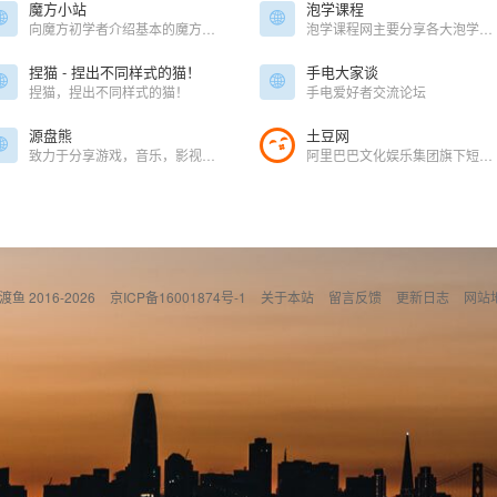
魔方小站
泡学课程
向魔方初学者介绍基本的魔方解法和魔方技巧
泡学课程网主要分享各大泡学名家课程，是您初学泡学及晋升至大神的学习圣地！
捏猫 - 捏出不同样式的猫！
手电大家谈
捏猫，捏出不同样式的猫！
手电爱好者交流论坛
源盘熊
土豆网
致力于分享游戏，音乐，影视，素材，视频，图书，技能，课程，软件等各类优质资源，为您节省大量时间和精力，找到您想要的资源。
阿里巴巴文化娱乐集团旗下短视频平台
偷渡鱼 2016-2026
京ICP备16001874号-1
关于本站
留言反馈
更新日志
网站