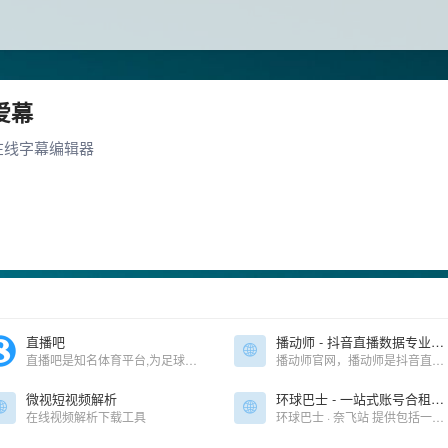
爱幕
在线字幕编辑器
直播吧
播动师 - 抖音直播数据专业分析平台
直播吧是知名体育平台,为足球迷,篮球迷等体育用户提供直播,新闻资讯,数据,论坛社区,原创报道,视频集锦等服务
播动师官网，播动师是抖音直播数据专业分析平台，专注于直播过程的流量获取和流量转化的深度分析，基于直播行业的底层逻辑并结合播动师平台特有的数据分析图表工具为直播团队提供高效、有价值的决策
微视短视频解析
环球巴士 - 一站式账号合租平台
在线视频解析下载工具
环球巴士 · 奈飞站 提供包括一站式流媒体合租平台 包括但不限于奈飞 网飞 Netfilx Spotify,Netflix,Tidal,Hbo,Hbogo,Youtube,Disney+在内的流媒体账号合租，实现自动化交付，售后无忧，发车更省心，上车更安心，价格更贴心