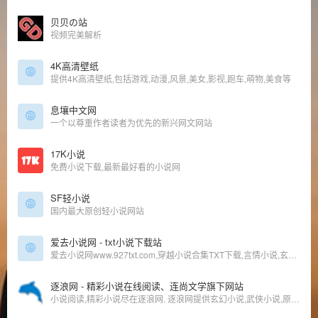
贝贝の站
视频完美解析
4K高清壁纸
提供4K高清壁纸,包括游戏,动漫,风景,美女,影视,跑车,萌物,美食等
息壤中文网
一个以尊重作者读者为优先的新兴网文网站
17K小说
免费小说下载,最新最好看的小说网
SF轻小说
国内最大原创轻小说网站
爱去小说网 - txt小说下载站
爱去小说网www.927txt.com,穿越小说合集TXT下载,言情小说,玄幻修真,武侠小说,穿越电子书,专业手机全本完结TXT小说打包下载网站
逐浪网 - 精彩小说在线阅读、连尚文学旗下网站
小说阅读,精彩小说尽在逐浪网. 逐浪网提供玄幻小说,武侠小说,原创小说,网游小说,都市小说,言情小说,青春小说,历史小说,军事小说,网游小说,科幻小说,恐怖小说,首发小说,最新章节免费