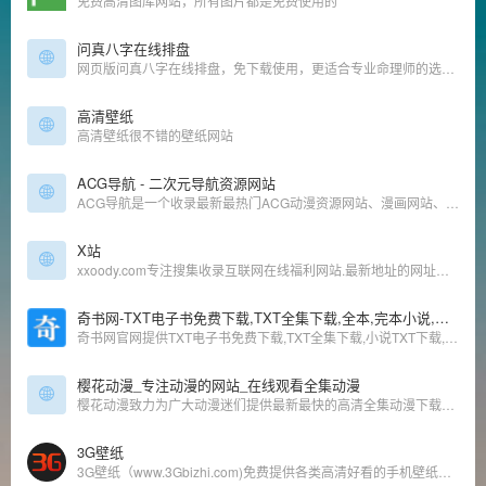
免费高清图库网站，所有图片都是免费使用的
问真八字在线排盘
网页版问真八字在线排盘，免下载使用，更适合专业命理师的选择。为您提供八字命盘准确信息、命例云存储、真太阳时、AI智能提示格局、旺衰、五行能量、八字合婚、玄学学堂、名人八字库、断事笔记等功能
高清壁纸
高清壁纸很不错的壁纸网站
ACG导航 - 二次元导航资源网站
ACG导航是一个收录最新最热门ACG动漫资源网站、漫画网站、动漫资源、动漫资讯、动漫音乐、萌网站、轻小说、二次元等相关网站导航大全，让您获得更加简单快捷的二次元搜索体验!
X站
xxoody.com专注搜集收录互联网在线福利网站.最新地址的网址导航,简洁,实用,精选好站是我们的宗旨,是宅男腐女必备好站!
奇书网-TXT电子书免费下载,TXT全集下载,全本,完本小说,完结小说
奇书网官网提供TXT电子书免费下载,TXT全集下载,小说TXT下载,全本完本完结TXT小说下载,奇书网TXT小说都是通过网友上传,TXT全本小说电子书下载尽在奇书网.
樱花动漫_专注动漫的网站_在线观看全集动漫
樱花动漫致力为广大动漫迷们提供最新最快的高清全集动漫下载及在线观看动漫资源、高速播放、更新及时的专业在线动漫网站。
3G壁纸
3G壁纸（www.3Gbizhi.com)免费提供各类高清好看的手机壁纸图片下载.同时增加了桌面壁纸图片,图片大全，明星图片大全,性感美女图片大全等好看的图片栏目分享与下载-三桌图片网，收录分享生活的美。