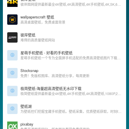
彼岸图网提供最新最全4K壁纸,4K高清壁纸,4K手机壁纸,4K,5K,6K,7K,8K壁纸,高清图片素材,包含4K游戏、动漫、美女、风景、影视、汽车、动物、人物、美食、背景、平板等精选高清4K壁纸大全
wallpaperscraft 壁纸
高清桌面壁纸，免费桌面背景
彼岸壁纸
难得的高质量壁纸网站
星萌手机壁纸 - 好看的手机壁纸
星萌手机壁纸一个专为全面屏手机适配的免费高清壁纸图片下载网站，兼容安卓，ios，包含4K手机壁纸，曲面屏，刘海屏，3D动态壁纸，锁屏壁纸，已适配目前所有的品牌手机，包含三星曲面屏、iphoneX壁纸、oppo全面屏壁纸、vivo全面屏壁纸、小米、华为全面屏壁纸、一加全面屏壁纸等所有全面屏手机。
Stocksnap
免费！免版权图库、高清壁纸分享，每周更新
极简壁纸-海量超高清壁纸无水印下载
极简壁纸提供最新最全4K壁纸,4K手机壁纸,4K高清壁纸,1080P,2K,4K,5K,8K壁纸,高清图片素材,包含自然、必应、游戏、动漫、动画、系统、影视、汽车、动物、人物、城市、极简、植物、运动、体育、平板等精选高清4K壁
壁纸湖
为壁纸控们挖掘宝藏手机壁纸。壁纸采集，优质壁纸获取，时刻follow最新的手机壁纸。壁纸湖唯一官网，没有APP
pixabay