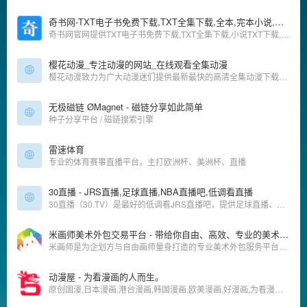
奇书网-TXT电子书免费下载,TXT全集下载,全本,完本小说,完结小说
奇书网官网提供TXT电子书免费下载,TXT全集下载,小说TXT下载,全本完本完结TXT小说下载,奇书网TXT小说都是通过网友上传,TXT全本小说电子书下载尽在奇书网.
樱花动漫_专注动漫的网站_在线观看全集动漫
樱花动漫致力为广大动漫迷们提供最新最快的高清全集动漫下载及在线观看动漫资源、高速播放、更新及时的专业在线动漫网站。
无极磁链 ØMagnet - 磁链分享如此简单
种子分享平台 / 磁链搜索引擎
雷速体育
专业的体育赛事直播平台，主打欧洲杯、美洲杯、直播
30直播 - JRS直播,足球直播,NBA直播吧,低调看直播
30直播（30.TV）是最好的低调看JRS直播吧，提供足球直播、NBA直播，英超直播、西甲直播、欧洲杯直播。看球就来30.TV直播导航站。
米画师美术外包交易平台 - 带给你自由、高效、专业的美术工作体验
米画师是为企划方与自由画师量身打造的专业美术外包服务平台，提供安全的交易担保、高效的稿件管理工具以及便捷的云端同步功能，为您带来与众不同的约稿体验，快速解决各种美术外包需求。
动漫屋 - 为看漫画的人而生。
原创国漫,日本漫画,港台漫画,韩国漫画,欧美漫画,好漫画,为看漫画的人而生。热门漫画：火影忍者、海贼王1106、死神、一拳超人246、古惑仔88、山海逆战等