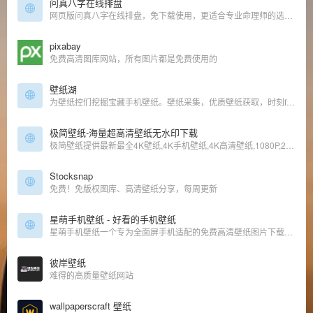
问真八字在线排盘
网页版问真八字在线排盘，免下载使用，更适合专业命理师的选择。为您提供八字命盘准确信息、命例云存储、真太阳时、AI智能提示格局、旺衰、五行能量、八字合婚、玄学学堂、名人八字库、断事笔记等功能
pixabay
免费高清图库网站，所有图片都是免费使用的
壁纸湖
为壁纸控们挖掘宝藏手机壁纸。壁纸采集，优质壁纸获取，时刻follow最新的手机壁纸。壁纸湖唯一官网，没有APP
极简壁纸-海量超高清壁纸无水印下载
极简壁纸提供最新最全4K壁纸,4K手机壁纸,4K高清壁纸,1080P,2K,4K,5K,8K壁纸,高清图片素材,包含自然、必应、游戏、动漫、动画、系统、影视、汽车、动物、人物、城市、极简、植物、运动、体育、平板等精选高清4K壁
Stocksnap
免费！免版权图库、高清壁纸分享，每周更新
星萌手机壁纸 - 好看的手机壁纸
星萌手机壁纸一个专为全面屏手机适配的免费高清壁纸图片下载网站，兼容安卓，ios，包含4K手机壁纸，曲面屏，刘海屏，3D动态壁纸，锁屏壁纸，已适配目前所有的品牌手机，包含三星曲面屏、iphoneX壁纸、oppo全面屏壁纸、vivo全面屏壁纸、小米、华为全面屏壁纸、一加全面屏壁纸等所有全面屏手机。
彼岸壁纸
难得的高质量壁纸网站
wallpaperscraft 壁纸