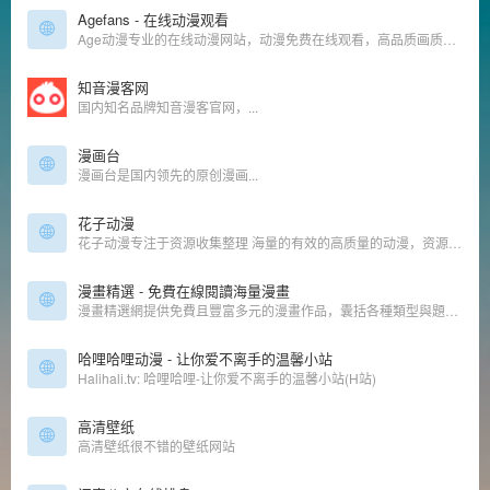
Agefans - 在线动漫观看
Age动漫专业的在线动漫网站，动漫免费在线观看，高品质画质，实时更新，追番利器!
知音漫客网
国内知名品牌知音漫客官网，...
漫画台
漫画台是国内领先的原创漫画...
花子动漫
花子动漫专注于资源收集整理 海量的有效的高质量的动漫，资源下载，最新电影，观看完全免费、高速播放、更新及时在线，我们致力为所有动漫迷们提供最好看的动漫
漫畫精選 - 免費在線閱讀海量漫畫
漫畫精選網提供免費且豐富多元的漫畫作品，囊括各種類型與題材，每日持續更新。我們注重用戶體驗，擁有快速讀取速度、簡潔易用介面及個性化設置，讓您享受無廣告、安全可靠的沉浸式閱讀環境。加入社區互動，探索熱門作品推薦！
哈哩哈哩动漫 - 让你爱不离手的温馨小站
Halihali.tv: 哈哩哈哩-让你爱不离手的温馨小站(H站)
高清壁纸
高清壁纸很不错的壁纸网站