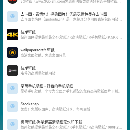
3G壁纸（www.3Gbizhi.com)免费提供各类高清好看的手机壁纸图片下载.同时增加了桌面壁纸图片,图片大全，明星图片大全,性感美女图片大全等好看的图片栏目分享与下载-三桌图片网，收录分享生活的美。
去斗图 - 表情包！搞笑图片！优质表情包尽在去斗图！
去斗图表情网（qudoutu.cn）是一家整理分享网络表情包的网站。包括斗图、搞笑、金馆长、熊猫头、聊天、萌宠、动态gif表情包等各类表情包和图片。
彼岸壁纸
彼岸图网提供最新最全4K壁纸,4K高清壁纸,4K手机壁纸,4K,5K,6K,7K,8K壁纸,高清图片素材,包含4K游戏、动漫、美女、风景、影视、汽车、动物、人物、美食、背景、平板等精选高清4K壁纸大全
wallpaperscraft 壁纸
高清桌面壁纸，免费桌面背景
彼岸壁纸
难得的高质量壁纸网站
星萌手机壁纸 - 好看的手机壁纸
星萌手机壁纸一个专为全面屏手机适配的免费高清壁纸图片下载网站，兼容安卓，ios，包含4K手机壁纸，曲面屏，刘海屏，3D动态壁纸，锁屏壁纸，已适配目前所有的品牌手机，包含三星曲面屏、iphoneX壁纸、oppo全面屏壁纸、vivo全面屏壁纸、小米、华为全面屏壁纸、一加全面屏壁纸等所有全面屏手机。
Stocksnap
免费！免版权图库、高清壁纸分享，每周更新
极简壁纸-海量超高清壁纸无水印下载
极简壁纸提供最新最全4K壁纸,4K手机壁纸,4K高清壁纸,1080P,2K,4K,5K,8K壁纸,高清图片素材,包含自然、必应、游戏、动漫、动画、系统、影视、汽车、动物、人物、城市、极简、植物、运动、体育、平板等精选高清4K壁