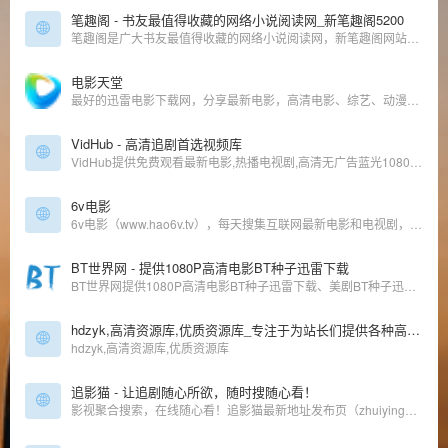
笔趣阁 - 书友最值得收藏的网络小说阅读网_新笔趣阁5200
笔趣阁是广大书友最值得收藏的网络小说阅读网，新笔趣阁网站收录了当前最火热的网络小说，笔趣阁5200免费提供高质量的小说最新章节，是广大网络小说爱好者必备的小说阅读网。
电影天堂
最好的迅雷电影下载网，分享最新电影，高清电影、综艺、动漫、电视剧等下载！
VidHub - 高清追剧首选视频库
VidHub提供免费观看最新电影,热播电视剧,高清无广告蓝光1080P画质在线播放,流畅秒播不卡顿!
6v电影
6v电影（www.hao6v.tv），每天搜集互联网最新电影和电视剧，为使用迅雷软件的用户提供最新的电影、电视剧、高清电影、免费下载等服务。
BT世界网 - 提供1080P高清电影BT种子迅雷下载
BT世界网提供1080P高清电影BT种子迅雷下载、美剧BT种子迅雷下载，美剧、国产剧、日韩剧、港台剧等均支持手机在线观看，是您的迅雷下载磁力天堂。
hdzyk,高清资源库,优质资源库_专注于为站长们提供各种高清影视资源免费采集
hdzyk,高清资源库,优质资源库
追影猫 - 让追剧随心所欲，随时搜随心看！
影视聚合搜索，在线随心看！追影猫最新地址发布页（zhuiyingmao.vip），汇集全球最全电影、电视剧、综艺、动漫、纪录片等影视资源站点！