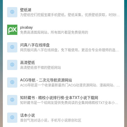
壁纸湖
为壁纸控们挖掘宝藏手机壁纸。壁纸采集，优质壁纸获取，时刻follow最新的手机壁纸。壁纸湖唯一官网，没有APP
pixabay
免费高清图库网站，所有图片都是免费使用的
问真八字在线排盘
网页版问真八字在线排盘，免下载使用，更适合专业命理师的选择。为您提供八字命盘准确信息、命例云存储、真太阳时、AI智能提示格局、旺衰、五行能量、八字合婚、玄学学堂、名人八字库、断事笔记等功能
高清壁纸
高清壁纸很不错的壁纸网站
ACG导航 - 二次元导航资源网站
ACG导航是一个收录最新最热门ACG动漫资源网站、漫画网站、动漫资源、动漫资讯、动漫音乐、萌网站、轻小说、二次元等相关网站导航大全，让您获得更加简单快捷的二次元搜索体验!
知轩藏书 - 精校小说排行榜-全本TXT小说下载网
知轩藏书是一个给网友提供免费阅读的全集网络精校TXT全本小说的网站。本站的宗旨是为网友搜集网络上质量最高的全集精校版小说、全集校对版小说！
话本小说
首创气泡对话小说，手机写小说原创社区