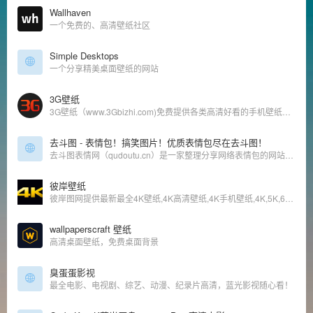
Wallhaven
一个免费的、高清壁纸社区
Simple Desktops
一个分享精美桌面壁纸的网站
3G壁纸
3G壁纸（www.3Gbizhi.com)免费提供各类高清好看的手机壁纸图片下载.同时增加了桌面壁纸图片,图片大全，明星图片大全,性感美女图片大全等好看的图片栏目分享与下载-三桌图片网，收录分享生活的美。
去斗图 - 表情包！搞笑图片！优质表情包尽在去斗图！
去斗图表情网（qudoutu.cn）是一家整理分享网络表情包的网站。包括斗图、搞笑、金馆长、熊猫头、聊天、萌宠、动态gif表情包等各类表情包和图片。
彼岸壁纸
彼岸图网提供最新最全4K壁纸,4K高清壁纸,4K手机壁纸,4K,5K,6K,7K,8K壁纸,高清图片素材,包含4K游戏、动漫、美女、风景、影视、汽车、动物、人物、美食、背景、平板等精选高清4K壁纸大全
wallpaperscraft 壁纸
高清桌面壁纸，免费桌面背景
臭蛋蛋影视
最全电影、电视剧、综艺、动漫、纪录片高清，蓝光影视随心看！