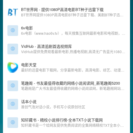
BT世界网 - 提供1080P高清电影BT种子迅雷下载
BT世界网提供1080P高清电影BT种子迅雷下载、美剧BT种子迅雷下载，美剧、国产剧、日韩剧、港台剧等均支持手机在线观看，是您的迅雷下载磁力天堂。
6v电影
6v电影（www.hao6v.tv），每天搜集互联网最新电影和电视剧，为使用迅雷软件的用户提供最新的电影、电视剧、高清电影、免费下载等服务。
VidHub - 高清追剧首选视频库
VidHub提供免费观看最新电影,热播电视剧,高清无广告蓝光1080P画质在线播放,流畅秒播不卡顿!
电影天堂
最好的迅雷电影下载网，分享最新电影，高清电影、综艺、动漫、电视剧等下载！
笔趣阁 - 书友最值得收藏的网络小说阅读网_新笔趣阁5200
笔趣阁是广大书友最值得收藏的网络小说阅读网，新笔趣阁网站收录了当前最火热的网络小说，笔趣阁5200免费提供高质量的小说最新章节，是广大网络小说爱好者必备的小说阅读网。
话本小说
首创气泡对话小说，手机写小说原创社区
知轩藏书 - 精校小说排行榜-全本TXT小说下载网
知轩藏书是一个给网友提供免费阅读的全集网络精校TXT全本小说的网站。本站的宗旨是为网友搜集网络上质量最高的全集精校版小说、全集校对版小说！