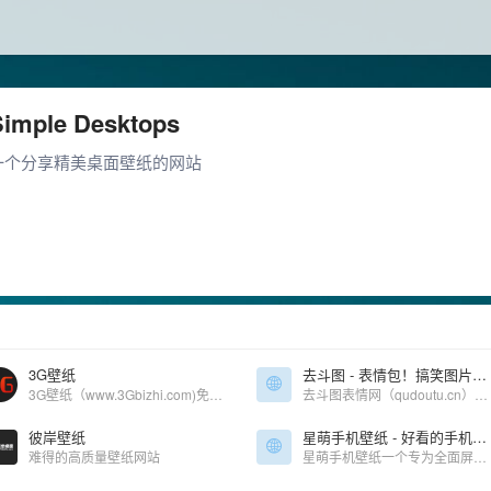
Simple Desktops
一个分享精美桌面壁纸的网站
3G壁纸
去斗图 - 表情包！搞笑图片！优质表情包尽在去斗图！
3G壁纸（www.3Gbizhi.com)免费提供各类高清好看的手机壁纸图片下载.同时增加了桌面壁纸图片,图片大全，明星图片大全,性感美女图片大全等好看的图片栏目分享与下载-三桌图片网，收录分享生活的美。
去斗图表情网（qudoutu.cn）是一家整理分享网络表情包的网站。包括斗图、搞笑、金馆长、熊猫头、聊天、萌宠、动态gif表情包等各类表情包和图片。
彼岸壁纸
星萌手机壁纸 - 好看的手机壁纸
难得的高质量壁纸网站
星萌手机壁纸一个专为全面屏手机适配的免费高清壁纸图片下载网站，兼容安卓，ios，包含4K手机壁纸，曲面屏，刘海屏，3D动态壁纸，锁屏壁纸，已适配目前所有的品牌手机，包含三星曲面屏、iphoneX壁纸、oppo全面屏壁纸、vivo全面屏壁纸、小米、华为全面屏壁纸、一加全面屏壁纸等所有全面屏手机。