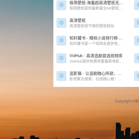
极简壁纸-海量超高清壁纸无水印下载
极简壁纸提供最新最全4K壁纸,4K手机壁纸,4K高清壁纸,1080P,2K,4K,5K,8K壁纸,高清图片素材,包含自然、必应、游戏、动漫、动画、系统、影视、汽车、动物、人物、城市、极简、植物、运动、体育、平板等精选高清4K壁
高清壁纸
高清壁纸很不错的壁纸网站
知轩藏书 - 精校小说排行榜-全本TXT小说下载网
知轩藏书是一个给网友提供免费阅读的全集网络精校TXT全本小说的网站。本站的宗旨是为网友搜集网络上质量最高的全集精校版小说、全集校对版小说！
VidHub - 高清追剧首选视频库
VidHub提供免费观看最新电影,热播电视剧,高清无广告蓝光1080P画质在线播放,流畅秒播不卡顿!
追影猫 - 让追剧随心所欲，随时搜随心看！
影视聚合搜索，在线随心看！追影猫最新地址发布页（zhuiyingmao.vip），汇集全球最全电影、电视剧、综艺、动漫、纪录片等影视资源站点！
Copyright ©