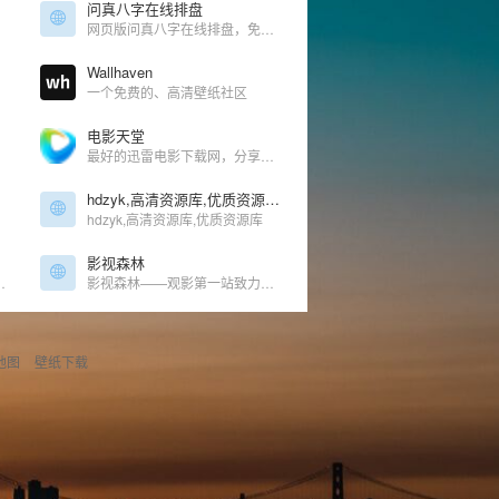
问真八字在线排盘
网页版问真八字在线排盘，免下载使用，更适合专业命理师的选择。为您提供八字命盘准确信息、命例云存储、真太阳时、AI智能提示格局、旺衰、五行能量、八字合婚、玄学学堂、名人八字库、断事笔记等功能
Wallhaven
一个免费的、高清壁纸社区
电影天堂
最好的迅雷电影下载网，分享最新电影，高清电影、综艺、动漫、电视剧等下载！
hdzyk,高清资源库,优质资源库_专注于为站长们提供各种高清影视资源免费采集
hdzyk,高清资源库,优质资源库
影视森林
 1080P | 高清电影
影视森林——观影第一站致力于以丰富的内容、优良的观看体验要满足用户在线观看视频的需求，本站提供又新又热的电影、电视剧、动漫、综艺、游戏、娱乐视频在线观看综合影视尽在影视森林——观影第一站
地图
壁纸下载