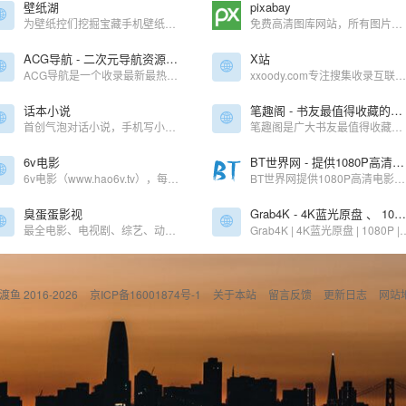
壁纸湖
pixabay
为壁纸控们挖掘宝藏手机壁纸。壁纸采集，优质壁纸获取，时刻follow最新的手机壁纸。壁纸湖唯一官网，没有APP
免费高清图库网站，所有图片都是免费使用的
ACG导航 - 二次元导航资源网站
X站
ACG导航是一个收录最新最热门ACG动漫资源网站、漫画网站、动漫资源、动漫资讯、动漫音乐、萌网站、轻小说、二次元等相关网站导航大全，让您获得更加简单快捷的二次元搜索体验!
xxoody.com专注搜集收录互联网在线福利网站.最新地址的网址导航,简洁,实用,精选好站是我们的宗旨,是宅男腐女必备好站!
话本小说
笔趣阁 - 书友最值得收藏的网络小说阅读网_新笔趣阁5200
首创气泡对话小说，手机写小说原创社区
笔趣阁是广大书友最值得收藏的网络小说阅读网，新笔趣阁网站收录了当前最火热的网络小说，笔趣阁5200免费提供高质量的小说最新章节，是广大网络小说爱好者必备的小说阅读网。
6v电影
BT世界网 - 提供1080P高清电影BT种子迅雷下载
6v电影（www.hao6v.tv），每天搜集互联网最新电影和电视剧，为使用迅雷软件的用户提供最新的电影、电视剧、高清电影、免费下载等服务。
BT世界网提供1080P高清电影BT种子迅雷下载、美剧BT种子迅雷下载，美剧、国产剧、日韩剧、港台剧等均支持手机在线观看，是您的迅雷下载磁力天堂。
臭蛋蛋影视
Grab4K - 4K蓝光原盘 、 1080P 、高清电影
最全电影、电视剧、综艺、动漫、纪录片高清，蓝光影视随心看！
Grab4K | 4K蓝光原盘 |
偷渡鱼 2016-2026
京ICP备16001874号-1
关于本站
留言反馈
更新日志
网站