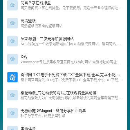
问真八字在线排盘
网页版问真八字在线排盘，免下载使用，更适合专业命理师的选择。为您提供八字命盘准确信息、命例云存储、真太阳时、AI智能提示格局、旺衰、五行能量、八字合婚、玄学学堂、名人八字库、断事笔记等功能
高清壁纸
高清壁纸很不错的壁纸网站
ACG导航 - 二次元导航资源网站
ACG导航是一个收录最新最热门ACG动漫资源网站、漫画网站、动漫资源、动漫资讯、动漫音乐、萌网站、轻小说、二次元等相关网站导航大全，让您获得更加简单快捷的二次元搜索体验!
X站
xxoody.com专注搜集收录互联网在线福利网站.最新地址的网址导航,简洁,实用,精选好站是我们的宗旨,是宅男腐女必备好站!
奇书网-TXT电子书免费下载,TXT全集下载,全本,完本小说,完结小说
奇书网官网提供TXT电子书免费下载,TXT全集下载,小说TXT下载,全本完本完结TXT小说下载,奇书网TXT小说都是通过网友上传,TXT全本小说电子书下载尽在奇书网.
樱花动漫_专注动漫的网站_在线观看全集动漫
樱花动漫致力为广大动漫迷们提供最新最快的高清全集动漫下载及在线观看动漫资源、高速播放、更新及时的专业在线动漫网站。
无极磁链 ØMagnet - 磁链分享如此简单
种子分享平台 / 磁链搜索引擎
雷速体育