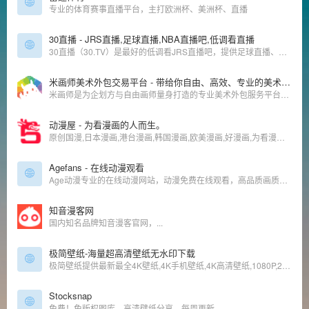
专业的体育赛事直播平台，主打欧洲杯、美洲杯、直播
30直播 - JRS直播,足球直播,NBA直播吧,低调看直播
30直播（30.TV）是最好的低调看JRS直播吧，提供足球直播、NBA直播，英超直播、西甲直播、欧洲杯直播。看球就来30.TV直播导航站。
米画师美术外包交易平台 - 带给你自由、高效、专业的美术工作体验
米画师是为企划方与自由画师量身打造的专业美术外包服务平台，提供安全的交易担保、高效的稿件管理工具以及便捷的云端同步功能，为您带来与众不同的约稿体验，快速解决各种美术外包需求。
动漫屋 - 为看漫画的人而生。
原创国漫,日本漫画,港台漫画,韩国漫画,欧美漫画,好漫画,为看漫画的人而生。热门漫画：火影忍者、海贼王1106、死神、一拳超人246、古惑仔88、山海逆战等
Agefans - 在线动漫观看
Age动漫专业的在线动漫网站，动漫免费在线观看，高品质画质，实时更新，追番利器!
知音漫客网
国内知名品牌知音漫客官网，...
极简壁纸-海量超高清壁纸无水印下载
极简壁纸提供最新最全4K壁纸,4K手机壁纸,4K高清壁纸,1080P,2K,4K,5K,8K壁纸,高清图片素材,包含自然、必应、游戏、动漫、动画、系统、影视、汽车、动物、人物、城市、极简、植物、运动、体育、平板等精选高清4K壁
Stocksnap
免费！免版权图库、高清壁纸分享，每周更新