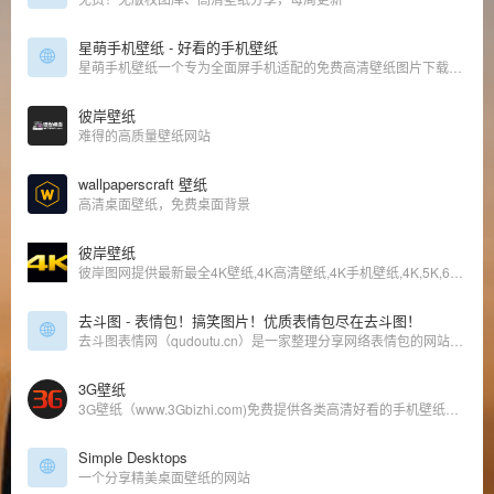
星萌手机壁纸 - 好看的手机壁纸
星萌手机壁纸一个专为全面屏手机适配的免费高清壁纸图片下载网站，兼容安卓，ios，包含4K手机壁纸，曲面屏，刘海屏，3D动态壁纸，锁屏壁纸，已适配目前所有的品牌手机，包含三星曲面屏、iphoneX壁纸、oppo全面屏壁纸、vivo全面屏壁纸、小米、华为全面屏壁纸、一加全面屏壁纸等所有全面屏手机。
彼岸壁纸
难得的高质量壁纸网站
wallpaperscraft 壁纸
高清桌面壁纸，免费桌面背景
彼岸壁纸
彼岸图网提供最新最全4K壁纸,4K高清壁纸,4K手机壁纸,4K,5K,6K,7K,8K壁纸,高清图片素材,包含4K游戏、动漫、美女、风景、影视、汽车、动物、人物、美食、背景、平板等精选高清4K壁纸大全
去斗图 - 表情包！搞笑图片！优质表情包尽在去斗图！
去斗图表情网（qudoutu.cn）是一家整理分享网络表情包的网站。包括斗图、搞笑、金馆长、熊猫头、聊天、萌宠、动态gif表情包等各类表情包和图片。
3G壁纸
3G壁纸（www.3Gbizhi.com)免费提供各类高清好看的手机壁纸图片下载.同时增加了桌面壁纸图片,图片大全，明星图片大全,性感美女图片大全等好看的图片栏目分享与下载-三桌图片网，收录分享生活的美。
Simple Desktops
一个分享精美桌面壁纸的网站