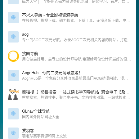
磁力天堂 | 一个好用的磁力资源导航网站，是您学习、看片、娱乐的资源搜索神器！
不求人导航 - 专业影视资源导航
在线影视、影视下载、磁力搜索、下载工具、无损音乐下载、电视台、视频解析、动漫、公开课、短视频
acg
专业的ACG二次元导航，收录ACG二次元相关内容的网站，打造一个属于ACG二次元专属的网站。及时收录动漫网站及资讯、宅网站、COSPLAY、动漫、漫画、游戏等内容。让您获得更加简单快捷的二次元体验！
搜图导航
用心做最好用、最专业的设计师导航 希望给每位设计师最好的设计体验
AcgnHub - 你的二次元萌导航姬！
AcgnHub是一个免费分享并收录最新最热门ACG动漫网站、漫画网站、动漫资源、动漫资讯、动漫音乐、萌网站、轻小说、二次元等相关网站的萌导航。
熊猫搜书_熊猫搜索_一站式读书学习导航站_聚合电子书及文档搜索_xmsoushu_xmsearch
熊猫搜索，熊猫搜书，聚合电子书、文档搜索引擎，一站式搜索导航，方便快速导航搜索全网资源，读书学习必备导航站。
GLnav全球导航
国内国外网站网址大全
爱羽客
羽毛球赛事资源和网上交流