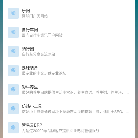
乐网
网球门户类网站
自行车网
国内自行车资讯门户网站
骑行圈
自行车分享交流网站
足球装备
最专业的中文足球专业论坛
彩牛养生
最好的养生网站提供生活小常识、养生食谱、养生粥、养生汤、养生茶等养生知识！
仿站小工具
仿站小工具是通过网址下载静态网页的仿站工具，适用于SEO、前端人员的高效仿站工具。在仿站小工具输入网址一键下载页面相关素材并自动修正代码链接，按分类保存到不同目录中。
管易云ERP
为超过20000家品牌客户提供专业电商管理服务