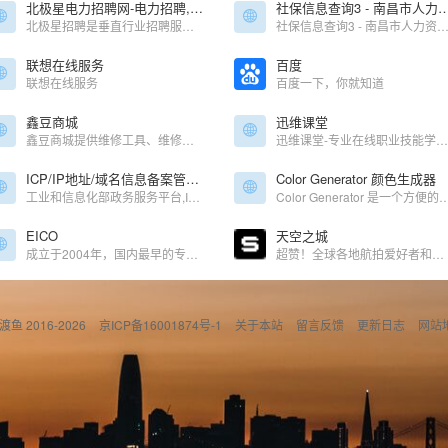
北极星电力招聘网-电力招聘,电厂招聘,人才招聘,电力猎头,专业的人才求职招聘网站
社保信息查询3 - 南昌市人力资源
北极星招聘是垂直行业招聘服务平台，目前已覆盖电力招聘、电厂招聘、电气招聘、环保招聘、工程招聘等行业、专为企（事）业单位提供社会招聘、校园招聘、猎头RPO服务、学习培训、HR交流咨询等一站式人力资源服务。
社保信息查询3 - 南昌市人力资源和社会保
联想在线服务
百度
联想在线服务
百度一下，你就知道
鑫豆商城
迅维课堂
鑫豆商城提供维修工具、维修配件、电脑配件、电脑外设、手机配件等一站式购物
迅维课堂-专业在线职业技能学习平台，聚合大量优质职业技能学习内容，下设鑫智造图纸使用、维修基础、焊接技术、电子电路基础、iPhone维修、iPAD维修、外屏维修、安卓手机维修、MacBook维修、笔记本维修、台式机主板维修 显卡维修、网络安全、国产CPU主板维修、特斯拉新能源车维修等课程。
ICP/IP地址/域名信息备案管理系统
Color Generator 颜色生成器
工业和信息化部政务服务平台,ICP/IP地址/域名信息备案管理系统
Color Generator 是一个方便的颜色生成器，自动生
EICO
天空之城
成立于2004年，国内最早的专业界面设计团队
超赞！全球各地航拍爱好者和专业摄影师的社交平台
偷渡鱼 2016-2026
京ICP备16001874号-1
关于本站
留言反馈
更新日志
网站