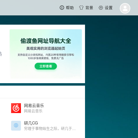
帮助
背景
设置
热
网易云音乐
网易云音乐
研几CG
穷理于事物始生之际，研几于心意初动之时