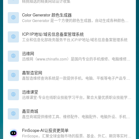
精挑细选的精美网站设计收集
Color Generator 颜色生成器
Color Generator 是一个方便的颜色生成器，自动生成各种颜色的深浅配色。
ICP/IP地址/域名信息备案管理系统
工业和信息化部政务服务平台,ICP/IP地址/域名信息备案管理系统
迅维网
迅维网（www.chinafix.com）是国内专业的手机维修、电脑维修技术分享和交流论坛，为用户提供免费维修咨询服务，维修资料查询，有大量的手机维修技术、电脑维修技术教程，所有电脑维修和手机维修问题迎刃而解！
鑫智造官网
鑫智造维修查询系统是一款提供手机、电脑、平板等电子产品专业维修资料查询的专业维修工具。资料包括一点通图、pdf原理图、维修思路图、高清主板图、维修案例、维修通病等，软件具备在线自动升级功能，更多更新的技术资源将源源不断加入。集百家之所长，让维修变得如此简单。
迅维课堂
迅维课堂-专业在线职业技能学习平台，聚合大量优质职业技能学习内容，下设鑫智造图纸使用、维修基础、焊接技术、电子电路基础、iPhone维修、iPAD维修、外屏维修、安卓手机维修、MacBook维修、笔记本维修、台式机主板维修 显卡维修、网络安全、国产CPU主板维修、特斯拉新能源车维修等课程。
鑫豆商城
鑫豆商城提供维修工具、维修配件、电脑配件、电脑外设、手机配件等一站式购物
FinScope-AI让投资更简单
FinScope，汇聚全球金融市场的股票、基金、外汇、期货等实时行情，7*24小时覆盖专业财经资讯，提供客观、准确、及时、全面的沪深港美上市公司股价、财务、股东、分红等信息，让用户在复杂的金融市场，更简单的获取投资信息。