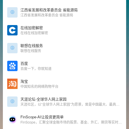
江西省发展和改革委员会 省能源局
江西省发展和改革委员会 省能源局
在线加密解密
在线在线加密解密
联想在线服务
联想在线服务
百度
百度一下，你就知道
淘宝
中国知名的网络购物平台
天涯论坛-全球华人网上家园
天涯社区，以“全球华人网上家园”为愿景，曾是中国最大、最具影响力的中文综合性 BBS 论坛之一，其开放、包容、充满人文关怀的特色受到全球华人网民的推崇。
FinScope-AI让投资更简单
FinScope，汇聚全球金融市场的股票、基金、外汇、期货等实时行情，7*24小时覆盖专业财经资讯，提供客观、准确、及时、全面的沪深港美上市公司股价、财务、股东、分红等信息，让用户在复杂的金融市场，更简单的获取投资信息。