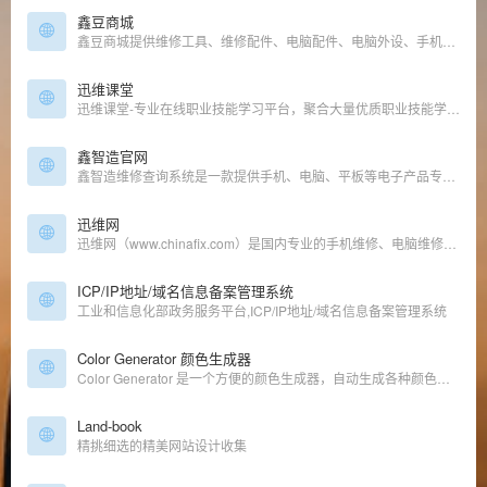
鑫豆商城
鑫豆商城提供维修工具、维修配件、电脑配件、电脑外设、手机配件等一站式购物
迅维课堂
迅维课堂-专业在线职业技能学习平台，聚合大量优质职业技能学习内容，下设鑫智造图纸使用、维修基础、焊接技术、电子电路基础、iPhone维修、iPAD维修、外屏维修、安卓手机维修、MacBook维修、笔记本维修、台式机主板维修 显卡维修、网络安全、国产CPU主板维修、特斯拉新能源车维修等课程。
鑫智造官网
鑫智造维修查询系统是一款提供手机、电脑、平板等电子产品专业维修资料查询的专业维修工具。资料包括一点通图、pdf原理图、维修思路图、高清主板图、维修案例、维修通病等，软件具备在线自动升级功能，更多更新的技术资源将源源不断加入。集百家之所长，让维修变得如此简单。
迅维网
迅维网（www.chinafix.com）是国内专业的手机维修、电脑维修技术分享和交流论坛，为用户提供免费维修咨询服务，维修资料查询，有大量的手机维修技术、电脑维修技术教程，所有电脑维修和手机维修问题迎刃而解！
ICP/IP地址/域名信息备案管理系统
工业和信息化部政务服务平台,ICP/IP地址/域名信息备案管理系统
Color Generator 颜色生成器
Color Generator 是一个方便的颜色生成器，自动生成各种颜色的深浅配色。
Land-book
精挑细选的精美网站设计收集