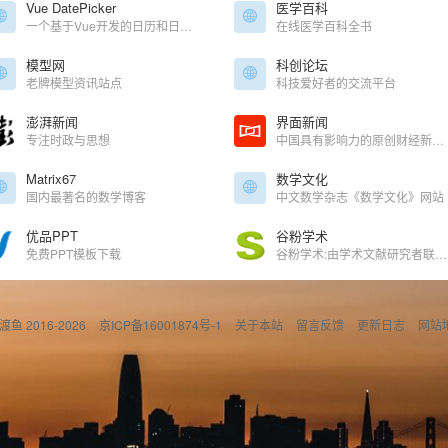
Vue DatePicker
医学百科
一个基于Vue开发的日历和日期选择组件
在线医学百科全书
模型网
科创论坛
老牌模型资讯站点
科技爱好者的交流平台
澎湃新闻
界面新闻
专注时政与思想
中国具有影响力的原创财经新媒体，只服务于独立思考的人群
Matrix67
数学文化
国内最著名的数学博客
中文数学杂志《数学文化》网站
优品PPT
谷粉学术
免费PPT模板下载
谷粉学术:由学术文献研究者联合建立的文献检索服务,方便大家稳定快速地利用谷歌学术搜索查找文献进行学术研究.您所在区域google学术无法访问时用谷粉学术进行文献查找就对了。
偷渡鱼 2016-2026
京ICP备16001874号-1
关于本站
留言反馈
更新日志
网站