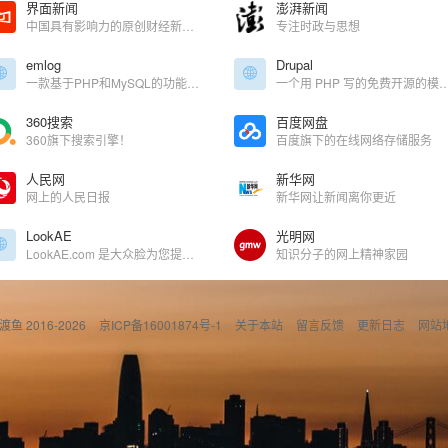
界面新闻
澎湃新闻
中国具有影响力的原创财经新媒体，只服务于独立思考的人群
专注时政与思想
emlog
Drupal
一款基于PHP和MySQL的功能强大的博客及CMS建站系统。
一个用 PHP 写的免费开源的模块化框架和内容管
360搜索
百度网盘
360旗下搜索引擎！
百度旗下的在线网络存储服务
人民网
新华网
网上的人民日报
新华网让新闻离你更近
LookAE
光明网
LookAE.com 是大众脸为您提供的CG后期技术交流平台，欢迎您的到来。
知识分子的网上精神家园
偷渡鱼 2016-2026
京ICP备16001874号-1
关于本站
留言反馈
更新日志
网站