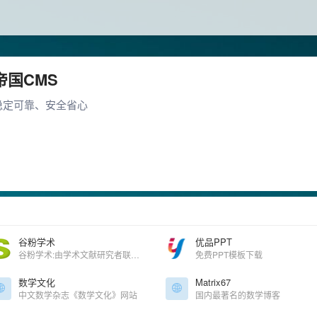
帝国CMS
稳定可靠、安全省心
谷粉学术
优品PPT
谷粉学术:由学术文献研究者联合建立的文献检索服务,方便大家稳定快速地利用谷歌学术搜索查找文献进行学术研究.您所在区域google学术无法访问时用谷粉学术进行文献查找就对了。
免费PPT模板下载
数学文化
Matrix67
中文数学杂志《数学文化》网站
国内最著名的数学博客