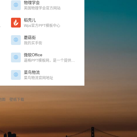
物理学会
英国物理学会官方网站
稻壳儿
理系统（CMS）
Wps官方PPT模板中心
蘑菇街
我的买手街
微软Office
逼格PPT模板网，是一个提供免费ppt模板下载的个人博客网站。除了PPT模板以外，博主李益达还会分享一些免费ppt模板制作教程和素材下载。
菜鸟物流
菜鸟物流官网地址
地图
壁纸下载