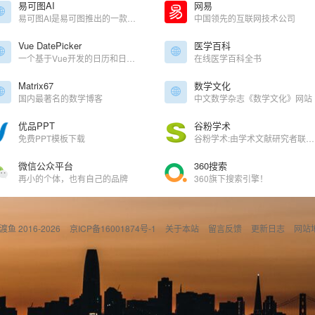
易可图AI
网易
易可图AI是易可图推出的一款集合了多种AI设计工具的在线平台，提供了多种AI设计工具
中国领先的互联网技术公司
Vue DatePicker
医学百科
一个基于Vue开发的日历和日期选择组件
在线医学百科全书
Matrix67
数学文化
国内最著名的数学博客
中文数学杂志《数学文化》网站
优品PPT
谷粉学术
免费PPT模板下载
谷粉学术:由学术文献研究者联合建立的文献检索服务,方便大家稳定快速地利用谷歌学术搜索查找文献进行学术研究.您所在区域google学术无法访问时用谷粉学术进行文献查找就对了。
微信公众平台
360搜索
再小的个体，也有自己的品牌
360旗下搜索引擎！
偷渡鱼 2016-2026
京ICP备16001874号-1
关于本站
留言反馈
更新日志
网站