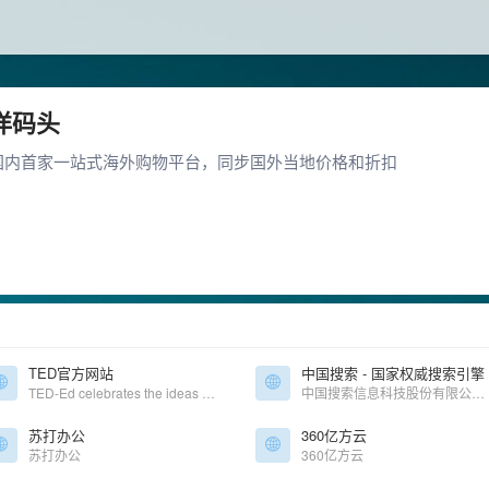
洋码头
国内首家一站式海外购物平台，同步国外当地价格和折扣
TED官方网站
中国搜索 - 国家权威搜索引擎
TED-Ed celebrates the ideas of teachers and students around the world. Discover hundreds of animated lessons, create customized lessons, and share your big ideas.
中国搜索信息科技股份有限公司由中央七大新闻媒体——人民日报、新华社、中央电视台、光明日报、经济日报、中国日报和中新社联手创办。中国搜索拥有良好的政府关系、广泛的社会关系、丰富的原创新闻信息资源和国家权威搜索引擎的品质品牌，具有巨大的发展潜力。中国搜索坚持“以服务国家和社会为己任，以满足用户需求为追求”作为发展理念，致力于为社会公众提供权威、丰富、便捷的搜索产品和应用服务。
苏打办公
360亿方云
苏打办公
360亿方云