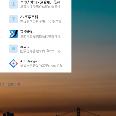
卓博人才网 - 深受用户信赖的全国性人才招聘平台
卓博是深受用户信赖的全国性人才招聘平台，致力于为企业招聘和个人求职提供高效沟通和双向选择的专业招聘平台。为个人求职找工作提供海量招聘信息，为企业招聘人才提供专业招聘服务。
的电视剧免费在线观看
A+医学百科
886影视网来看最新好看的高清免费电视剧。
在线医学百科全书，和“医学微视”差不多，都属科谱性网站，很很赞。
豆瓣电影
视频，引领太空探索、科学发现与航空研究的未来。
豆瓣电影提供最新的电影介绍及评论包括上映影片的影讯查询及购票服务。你可以记录想看、在看和看过的电影电视剧，顺便打分、写影评。根据你的口味，豆瓣电影会推荐好电影给你。
asana
序的前端工具包
团队任务管理平台【邮件、办公、文档、沟通】
Ant Design
蚂蚁金服开发的基于React的前端框架实现的设计语言、企业级前端框架
地图
壁纸下载