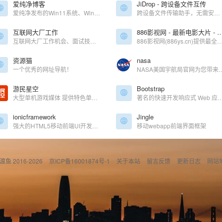
爱纯净博客
JiDrop - 跨设备文件互传
爱纯净发布的Win11系统、Win11纯净版、Win10纯净版系统和各类软件教程仅为个人学习测试使用
跨设备文件传输助手，无需安装，使用浏览器跨平台互相发送文件。
互联网大厂工作
886影视网 - 最新电影大片 - 高清播播影院 - 最新好看
互联网大厂工作机会、面试技巧、职业发展,帮助您在顶级科技公司获得理想职位。
886影视网(886ys.cn)提供最全的最新电影大片，最热电视剧，韩国电视剧、香港TVB电视剧、韩剧、日剧、美剧、综艺、动漫的在线观看，无需下载任何播放器即可在线免费观看，每天第一时间更新，欢迎影迷到
资源猫
nasa
一个优秀的网址导航！
NASA美国宇航局官网为您带来美国航天机构的最新资讯、图片和
游民星空
Bootstrap
大型单机游戏媒体 提供特色单机游戏资讯、下载
著名的快速开发响应式 Web 应用程
ionicframework
Jingle
强大的HTML5移动前端UI开发框架
移动webapp前端界面框架
偷渡鱼 2016-2026
京ICP备16001874号-1
关于本站
留言反馈
更新日志
网站