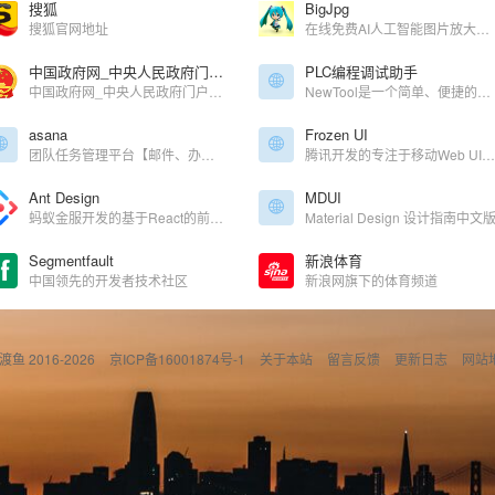
搜狐
BigJpg
搜狐官网地址
在线免费AI人工智能图片放大工具
中国政府网_中央人民政府门户网站
PLC编程调试助手
中国政府网_中央人民政府门户网站
NewTool是一个简单、便捷的面向电气工程师开发的一款编程辅助工具,便捷、高效、灵活,全国用户超过百万,致力于为非标自动化提供企业级工控系统解决方案。
asana
Frozen UI
团队任务管理平台【邮件、办公、文档、沟通】
腾讯开发的专注于移动Web UI框架，主要用于手机QQ界面规范
Ant Design
MDUI
蚂蚁金服开发的基于React的前端框架实现的设计语言、企业级前端框架
Material Design 设计指南中文
Segmentfault
新浪体育
中国领先的开发者技术社区
新浪网旗下的体育频道
偷渡鱼 2016-2026
京ICP备16001874号-1
关于本站
留言反馈
更新日志
网站