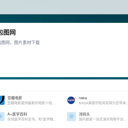
包图网
包图网，图片素材下载
豆瓣电影
nasa
豆瓣电影提供最新的电影介绍及评论包括上映影片的影讯查询及购票服务。你可以记录想看、在看和看过的电影电视剧，顺便打分、写影评。根据你的口味，豆瓣电影会推荐好电影给你。
NASA美国宇航局官网为您带来美国航天机构的最新资讯、图片和
A+医学百科
洋码头
在线医学百科全书，和“医学微视”差不多，都属科谱性网站，很很赞。
国内首家一站式海外购物平台，同步国外当地价格和折扣