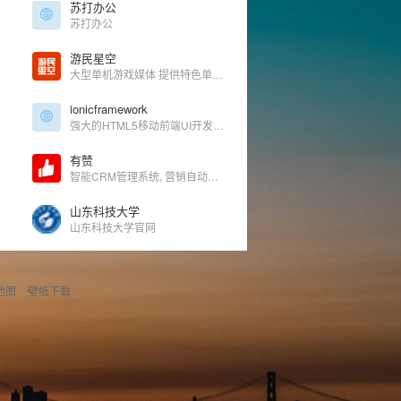
苏打办公
苏打办公
游民星空
大型单机游戏媒体 提供特色单机游戏资讯、下载
ionicframework
强大的HTML5移动前端UI开发框架
有赞
版
智能CRM管理系统, 营销自动化解决方案
山东科技大学
山东科技大学官网
地图
壁纸下载