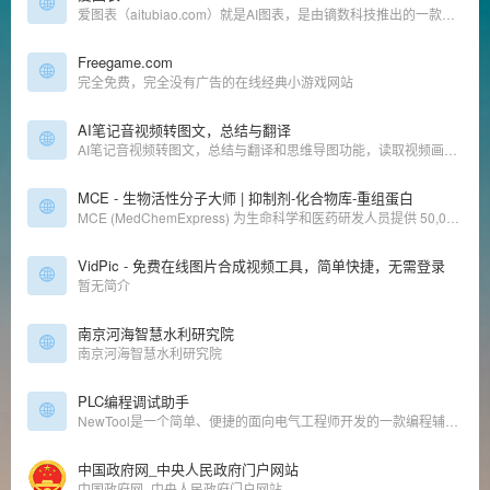
爱图表（aitubiao.com）就是AI图表，是由镝数科技推出的一款创新型智能数据可视化平台，专注于为用户提供便捷的图表生成、数据分析和报告撰写服务。
Freegame.com
完全免费，完全没有广告的在线经典小游戏网站
AI笔记音视频转图文，总结与翻译
AI笔记音视频转图文，总结与翻译和思维导图功能，读取视频画面PPT功能
MCE - 生物活性分子大师 | 抑制剂-化合物库-重组蛋白
MCE (MedChemExpress) 为生命科学和医药研发人员提供 50,000+ 特异性抑制剂、化合物库、重组蛋白，专注于信号通路和疾病研究领域。全球文献广泛引用，质控体系严格，100%客户满意保障。
VidPic - 免费在线图片合成视频工具，简单快捷，无需登录
暂无简介
南京河海智慧水利研究院
南京河海智慧水利研究院
PLC编程调试助手
NewTool是一个简单、便捷的面向电气工程师开发的一款编程辅助工具,便捷、高效、灵活,全国用户超过百万,致力于为非标自动化提供企业级工控系统解决方案。
中国政府网_中央人民政府门户网站
中国政府网_中央人民政府门户网站