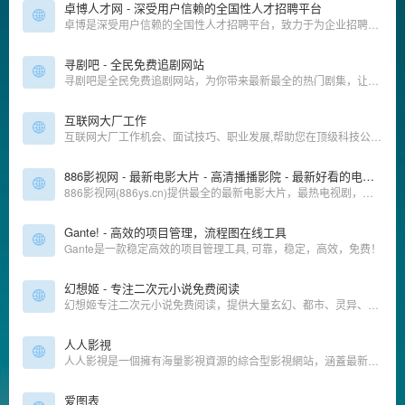
卓博人才网 - 深受用户信赖的全国性人才招聘平台
卓博是深受用户信赖的全国性人才招聘平台，致力于为企业招聘和个人求职提供高效沟通和双向选择的专业招聘平台。为个人求职找工作提供海量招聘信息，为企业招聘人才提供专业招聘服务。
寻剧吧 - 全民免费追剧网站
寻剧吧是全民免费追剧网站，为你带来最新最全的热门剧集，让你畅享剧情的精彩。
互联网大厂工作
互联网大厂工作机会、面试技巧、职业发展,帮助您在顶级科技公司获得理想职位。
886影视网 - 最新电影大片 - 高清播播影院 - 最新好看的电视剧免费在线观看
886影视网(886ys.cn)提供最全的最新电影大片，最热电视剧，韩国电视剧、香港TVB电视剧、韩剧、日剧、美剧、综艺、动漫的在线观看，无需下载任何播放器即可在线免费观看，每天第一时间更新，欢迎影迷到886影视网来看最新好看的高清免费电视剧。
Gante! - 高效的项目管理，流程图在线工具
Gante是一款稳定高效的项目管理工具, 可靠，稳定，高效，免费！
幻想姬 - 专注二次元小说免费阅读
幻想姬专注二次元小说免费阅读，提供大量玄幻、都市、灵异、科幻、仙侠、女生类的二次元小说免费在线阅读。
人人影視
人人影視是一個擁有海量影視資源的綜合型影視網站，涵蓋最新熱門電影、電視劇、綜藝、動漫等多種類型內容。 網站更新速度快，高清資源齊全，支援在線觀看和高速下載，滿足不同觀眾的觀影需求
爱图表