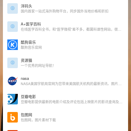
洋码头
国内首家一站式海外购物平台，同步国外当地价格和折扣
A+医学百科
在线医学百科全书，和“医学微视”差不多，都属科谱性网站，很很赞。
酷狗音乐
酷狗音乐官网
资源猫
一个优秀的网址导航！
nasa
NASA美国宇航局官网为您带来美国航天机构的最新资讯、图片和视频，引领太空探索、科学发现与航空研究的未来。
豆瓣电影
豆瓣电影提供最新的电影介绍及评论包括上映影片的影讯查询及购票服务。你可以记录想看、在看和看过的电影电视剧，顺便打分、写影评。根据你的口味，豆瓣电影会推荐好电影给你。
包图网
包图网，图片素材下载