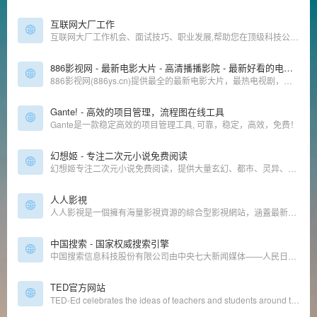
互联网大厂工作
互联网大厂工作机会、面试技巧、职业发展,帮助您在顶级科技公司获得理想职位。
886影视网 - 最新电影大片 - 高清播播影院 - 最新好看的电视剧免费在线观看
886影视网(886ys.cn)提供最全的最新电影大片，最热电视剧，韩国电视剧、香港TVB电视剧、韩剧、日剧、美剧、综艺、动漫的在线观看，无需下载任何播放器即可在线免费观看，每天第一时间更新，欢迎影迷到886影视网来看最新好看的高清免费电视剧。
Gante! - 高效的项目管理，流程图在线工具
Gante是一款稳定高效的项目管理工具, 可靠，稳定，高效，免费！
幻想姬 - 专注二次元小说免费阅读
幻想姬专注二次元小说免费阅读，提供大量玄幻、都市、灵异、科幻、仙侠、女生类的二次元小说免费在线阅读。
人人影視
人人影視是一個擁有海量影視資源的綜合型影視網站，涵蓋最新熱門電影、電視劇、綜藝、動漫等多種類型內容。 網站更新速度快，高清資源齊全，支援在線觀看和高速下載，滿足不同觀眾的觀影需求
中国搜索 - 国家权威搜索引擎
中国搜索信息科技股份有限公司由中央七大新闻媒体——人民日报、新华社、中央电视台、光明日报、经济日报、中国日报和中新社联手创办。中国搜索拥有良好的政府关系、广泛的社会关系、丰富的原创新闻信息资源和国家权威搜索引擎的品质品牌，具有巨大的发展潜力。中国搜索坚持“以服务国家和社会为己任，以满足用户需求为追求”作为发展理念，致力于为社会公众提供权威、丰富、便捷的搜索产品和应用服务。
TED官方网站
TED-Ed celebrates the ideas of teachers and students around the world. Discover hundreds of animated lessons, create customized lessons, and share your big ideas.