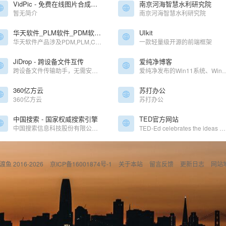
VidPic - 免费在线图片合成视频工具，简单快捷，无需登录
南京河海智慧水利研究院
暂无简介
南京河海智慧水利研究院
华天软件_PLM软件_PDM软件_CAD软件_MOM系统_SView系统_SVMAN软件_CAPP软件_CAD_CAD软件_MES系统_
UIkit
华天软件产品涉及PDM,PLM,CAD,MES,CAPP,WMS,SRM,LES系统软件,拥有自主版权的三维CAD/CAM软件SINOVATION.作为以3D为核心的智能制造软件服务商,专注于制造业信息化领域,服务行业及领域有航空航天、汽车整车及零部件、重型机械、高科技电子、冲压模具、轴承、机器人、教育、石化、数字化医疗、建筑BIM等.
一款轻量级开源的前端框架
JiDrop - 跨设备文件互传
爱纯净博客
跨设备文件传输助手，无需安装，使用浏览器跨平台互相发送文件。
爱纯净发布的Win11系统、Win11纯净版、Win10纯净版系统
360亿方云
苏打办公
360亿方云
苏打办公
中国搜索 - 国家权威搜索引擎
TED官方网站
中国搜索信息科技股份有限公司由中央七大新闻媒体——人民日报、新华社、中央电视台、光明日报、经济日报、中国日报和中新社联手创办。中国搜索拥有良好的政府关系、广泛的社会关系、丰富的原创新闻信息资源和国家权威搜索引擎的品质品牌，具有巨大的发展潜力。中国搜索坚持“以服务国家和社会为己任，以满足用户需求为追求”作为发展理念，致力于为社会公众提供权威、丰富、便捷的搜索产品和应用服务。
TED-Ed celebrates the ideas of teachers and students around the world. Discover hundreds of animated lessons, create customized lessons, and share your big ideas.
偷渡鱼 2016-2026
京ICP备16001874号-1
关于本站
留言反馈
更新日志
网站