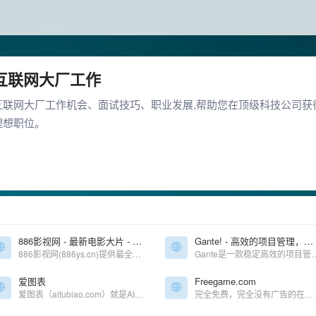
互联网大厂工作
互联网大厂工作机会、面试技巧、职业发展,帮助您在顶级科技公司获
理想职位。
886影视网 - 最新电影大片 - 高清播播影院 - 最新好看的电视剧免费在线观看
Gante! - 高效的项目管理，流程图在线工具
886影视网(886ys.cn)提供最全的最新电影大片，最热电视剧，韩国电视剧、香港TVB电视剧、韩剧、日剧、美剧、综艺、动漫的在线观看，无需下载任何播放器即可在线免费观看，每天第一时间更新，欢迎影迷到886影视网来看最新好看的高清免费电视剧。
Gante是一款稳定高效的项目管理工具
爱图表
Freegame.com
爱图表（aitubiao.com）就是AI图表，是由镝数科技推出的一款创新型智能数据可视化平台，专注于为用户提供便捷的图表生成、数据分析和报告撰写服务。
完全免费，完全没有广告的在线经典小游戏网站