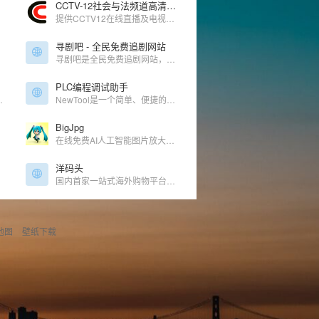
CCTV-12社会与法频道高清直播_CCTV节目官网_央视网
提供CCTV12在线直播及电视节目表预告等服务,CCTV12是播出道德和法制类节目的专业频道,内容包括《天网》《道德观察》《法律讲堂》《忏悔录》《见证》《一线》《热线12》《夜线》《平安365》等优秀节目
寻剧吧 - 全民免费追剧网站
寻剧吧是全民免费追剧网站，为你带来最新最全的热门剧集，让你畅享剧情的精彩。
PLC编程调试助手
和各类软件教程仅为个人学习测试使用
NewTool是一个简单、便捷的面向电气工程师开发的一款编程辅助工具,便捷、高效、灵活,全国用户超过百万,致力于为非标自动化提供企业级工控系统解决方案。
BigJpg
在线免费AI人工智能图片放大工具
洋码头
国内首家一站式海外购物平台，同步国外当地价格和折扣
地图
壁纸下载