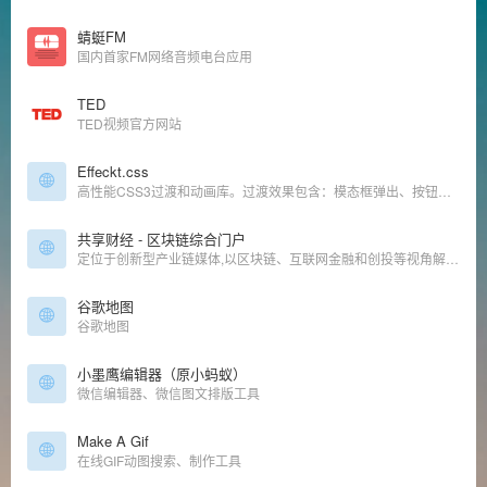
蜻蜓FM
国内首家FM网络音频电台应用
TED
TED视频官方网站
Effeckt.css
高性能CSS3过渡和动画库。过渡效果包含：模态框弹出、按钮加载、列表添加、列表加载、图片翻转等效果
共享财经 - 区块链综合门户
定位于创新型产业链媒体,以区块链、互联网金融和创投等视角解读经济金融新动向
谷歌地图
谷歌地图
小墨鹰编辑器（原小蚂蚁）
微信编辑器、微信图文排版工具
Make A Gif
在线GIF动图搜索、制作工具