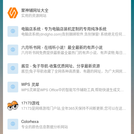
聚神辅网址大全
实用的资源网站
电脑店系统 - 专为电脑店装机定制的专用纯净系统
电脑店系统(dndgho.com)告别捆绑软件,告别弹窗! 系统绝无任何捆绑.完美解决兼容,驱动,打印机共享 开机5秒.主页空白.专业更专注。
六月听书网 - 在线听小说！最全最新的有声小说
六月听书网免费提供最新最全最热门的有声小说、有声读物,每日更新,有声小说在线收听,支持自动连播,无弹窗广告,听了还想听!
酱豆 - 兔子导航-收集优质网址、分享最新资源
酱豆|兔子导航收藏了全网各种高质量、有趣的网址，为广大网民提供影视、小说、动漫、资料、工具、素材等优质站点，共享优质资源，做一个有帮助的网址导航。
WPS 灵犀
WPS灵犀是WPS Office中的智能写作辅助工具,帮助快速生成文本内容,如报告、总结、邮件等。 准备数据和素材 整理个人工作记录、关键成就点和个人发展目标。
17173游戏
17173是网络游戏门户站,全年365天保持不间断更新,您可以在这里获得专业的游戏新闻资讯,完善的游戏攻略专区,人气游戏论坛以及游戏测试账号等,是游戏玩家首选网络游戏资讯门户网站。
Colorhexa
专业的颜色信息数据分析网站