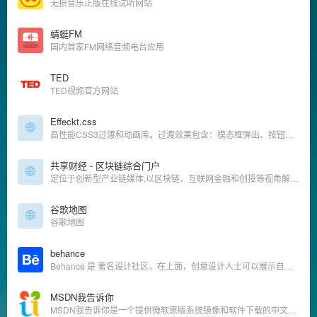
无损音乐正版在线试听网站
蜻蜓FM
国内首家FM网络音频电台应用
TED
TED视频官方网站
Effeckt.css
高性能CSS3过渡和动画库。过渡效果包含：模态框弹出、按钮加载、列表添加、列表加载、图片翻转等效果
共享财经 - 区块链综合门户
定位于创新型产业链媒体,以区块链、互联网金融和创投等视角解读经济金融新动向
谷歌地图
谷歌地图
behance
Behance 是 著名设计社区，在上面，创意设计人士可以展示自己的作品，发现别人分享的创意作品（上面有许多质量上乘的设计作品），相互还可以进行互动（评论、关注、站内短信等）。
MSDN我告诉你
‌MSDN我告诉你‌是一个提供微软原版系统镜像和软件下载的中文资源站，是非微软官方运营的但长期被很多的开发者使用。