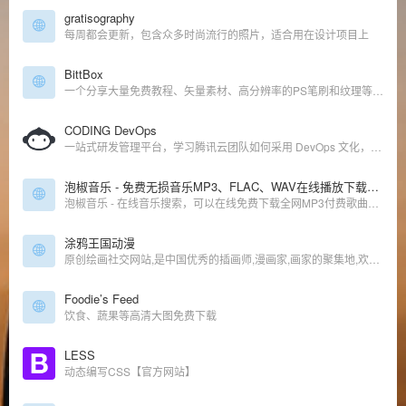
gratisography
每周都会更新，包含众多时尚流行的照片，适合用在设计项目上
BittBox
一个分享大量免费教程、矢量素材、高分辨率的PS笔刷和纹理等博客
CODING DevOps
一站式研发管理平台，学习腾讯云团队如何采用 DevOps 文化，了解 DevOps 的做法和 DevOps 好处，使研发团队在云端高效协同，实践敏捷开发与 DevOps，提升软件交付质量与速度。
泡椒音乐 - 免费无损音乐MP3、FLAC、WAV在线播放下载网站
泡椒音乐 - 在线音乐搜索，可以在线免费下载全网MP3付费歌曲、流行音乐、经典老歌等。曲库完整，更新迅速，试听流畅，支持高品质|无损音质
涂鸦王国动漫
原创绘画社交网站,是中国优秀的插画师,漫画家,画家的聚集地,欢迎进入插画师的王国!
Foodie’s Feed
饮食、蔬果等高清大图免费下载
LESS
动态编写CSS【官方网站】