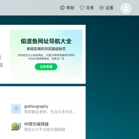
帮助
背景
设置
行
损
gratisography
每周都会更新，包含众多时尚流行的照片，适合用在设计项目上
96微信编辑器
微信公众平台图文编辑器