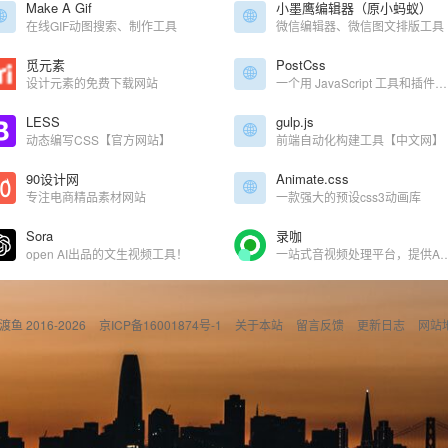
Make A Gif
小墨鹰编辑器（原小蚂蚁）
在线GIF动图搜索、制作工具
微信编辑器、微信图文排版工具
觅元素
PostCss
设计元素的免费下载网站
一个用 JavaScript 工具和插件转换 CSS 代码的工具
LESS
gulp.js
动态编写CSS【官方网站】
前端自动化构建工具【中文网】
90设计网
Animate.css
专注电商精品素材网站
一款强大的预设css3动画库
Sora
录咖
open AI出品的文生视频工具！
一站式音视频处理平台，提供AI视频对话、AI字幕、AI语音转文字，录屏、剪辑、转
偷渡鱼 2016-2026
京ICP备16001874号-1
关于本站
留言反馈
更新日志
网站