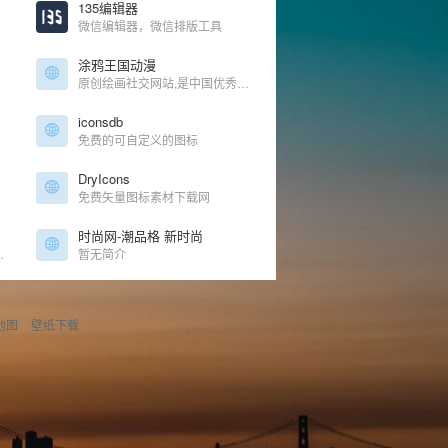
135编辑器
微信编辑器，微信排版工具
涂鸦王国动漫
原创绘画社交网站,是中国优秀的插画师,漫画家,画家的聚集地,欢迎进入插画师的王国!
iconsdb
免费的可自定义的图标
DryIcons
免费矢量图标素材下载网
时尚网-潮品格 新时尚
GIF/音频等服务，同时支持云存储和分享。
暂无简介
地图
壁纸下载