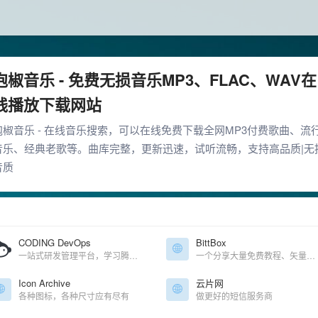
泡椒音乐 - 免费无损音乐MP3、FLAC、WAV在
线播放下载网站
泡椒音乐 - 在线音乐搜索，可以在线免费下载全网MP3付费歌曲、流
音乐、经典老歌等。曲库完整，更新迅速，试听流畅，支持高品质|无
音质
CODING DevOps
BittBox
一站式研发管理平台，学习腾讯云团队如何采用 DevOps 文化，了解 DevOps 的做法和 DevOps 好处，使研发团队在云端高效协同，实践敏捷开发与 DevOps，提升软件交付质量与速度。
一个分享大量免费教程、矢量素材、高分辨率的PS笔刷和纹理等博客
Icon Archive
云片网
各种图标，各种尺寸应有尽有
做更好的短信服务商