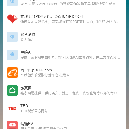
WPS灵犀是WPS Office中的智能写作辅助工具,帮助快速生成文本内容,如报告、总结、邮件等。 准备数据和素材 整理个人工作记录、关键成就点和个人发展目标。
在线拆分PDF文件。免费拆分PDF文件
通过设定页码范围，或提取所有的PDF文件页面，将其拆分为多个PDF文件。在线拆分或提取PDF文件，简单方便，而且免费。
参考消息
暂无简介
星绘AI
提供丰富的AI生图能力，你可以创建AI世界的你，并且为你的分身定制多样的效果，体验各种虚拟人生。
阿里巴巴1688.com
全球领先的采购批发平台,批发网
链家网
链家网是提供二手房买卖、新房、租房、房价查询等业务的专业房产网站，可为您买卖二手房提供帮助，让房产交易不再难.
TED
TED视频官方网站
蜻蜓FM
国内首家FM网络音频电台应用