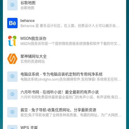
谷歌地图
谷歌地图
behance
Behance 是 著名设计社区，在上面，创意设计人士可以展示自己的作品，发现别人分享的创意作品（上面有许多质量上乘的设计作品），相互还可以进行互动（评论、关注、站内短信等）。
MSDN我告诉你
‌MSDN我告诉你‌是一个提供微软原版系统镜像和软件下载的中文资源站，是非微软官方运营的但长期被很多的开发者使用。
聚神辅网址大全
实用的资源网站
电脑店系统 - 专为电脑店装机定制的专用纯净系统
电脑店系统(dndgho.com)告别捆绑软件,告别弹窗! 系统绝无任何捆绑.完美解决兼容,驱动,打印机共享 开机5秒.主页空白.专业更专注。
六月听书网 - 在线听小说！最全最新的有声小说
六月听书网免费提供最新最全最热门的有声小说、有声读物,每日更新,有声小说在线收听,支持自动连播,无弹窗广告,听了还想听!
酱豆 - 兔子导航-收集优质网址、分享最新资源
酱豆|兔子导航收藏了全网各种高质量、有趣的网址，为广大网民提供影视、小说、动漫、资料、工具、素材等优质站点，共享优质资源，做一个有帮助的网址导航。
WPS 灵犀