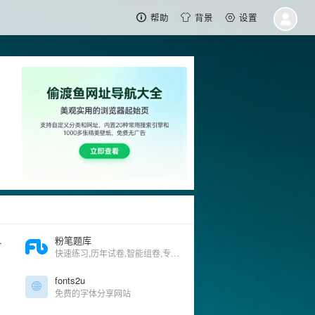
帮助
背景
设置
csmall
粉笔题库
快速练习,历年试卷,智能组卷,专项练习,单题批改,套卷批改,历年试卷答案,错题统计,预测分
fonts2u
免费的字体分享网站