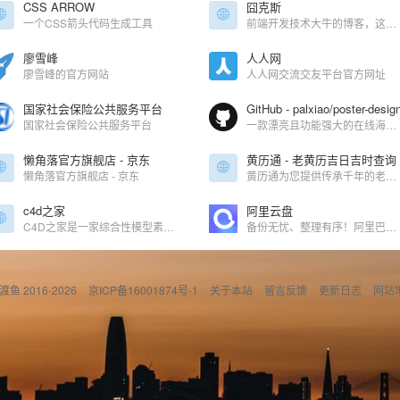
CSS ARROW
囧克斯
一个CSS箭头代码生成工具
前端开发技术大牛的博客，这里是勾三股四的新家
廖雪峰
人人网
廖雪峰的官方网站
人人网交流交友平台官方网址
国家社会保险公共服务平台
GitHub - palxiao/poster-desig
国家社会保险公共服务平台
一款漂亮且功能强大的在线海报设计器，图片编辑器，仿稿定设计，适用于多种场景：海报生成、电商产品图、文章长图、视频/公众号封面等。A beautiful online image designer, suitable for various scenarios like generate posters, making design easier! - palxiao/poster-design
懒角落官方旗舰店 - 京东
黄历通 - 老黄历吉日吉时查询
懒角落官方旗舰店 - 京东
黄历通为您提供传承千年的老黄历在线查询服务，轻触页面即可从古籍精髓中提炼今日吉时吉向，精准解析订婚、嫁娶、乔迁、开市等人生大事的‌天时密钥‌。历法数据经古籍校验与现代天文算法融合，即时呈现‌黄道吉日、时辰宜忌、生肖冲合‌，助您循古法而不拘于古，知天时更善用其时。
c4d之家
阿里云盘
C4D之家是一家综合性模型素材平台，提供Cinema 4D/Octane/Vray/Arnold/Redshift等渲染器的中文汉化插件、3D模型下载及免费教程。
备份无忧、整理有序！阿里巴巴集团出品
偷渡鱼 2016-2026
京ICP备16001874号-1
关于本站
留言反馈
更新日志
网站