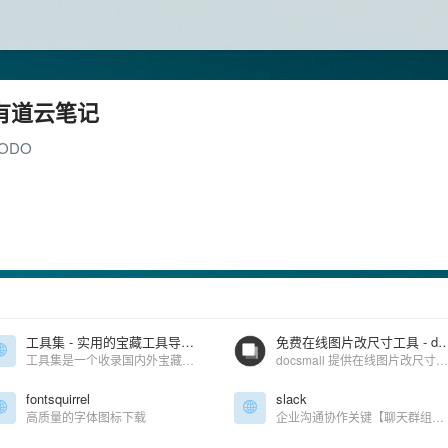
有道云笔记
ODO
工具集 - 实用的宝藏工具导航网站
免费在线图片改尺寸工具 - do
工具集是一个收录国内外宝藏工具的导航网站，属于终极导航优选工具网站，不管是找修图工具、作图工具、下载工具、解析工具、便民工具、音频工具、视频工具、效率工具等都可以来工具集。
docsmall 提供在线图片改尺寸功能，批量上传图片，设置选项，批量改尺寸
fontsquirrel
slack
高质量的字体图标下载
企业沟通协作关键【聊天群组、工具集成、文件整合、搜索】