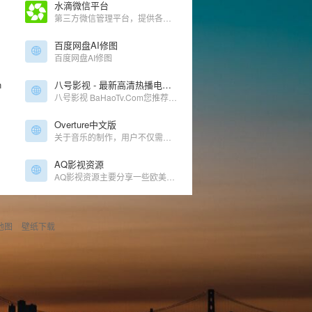
水滴微信平台
第三方微信管理平台，提供各种扩展功能
百度网盘AI修图
百度网盘AI修图
n
八号影视 - 最新高清热播电影-好看的电视剧免费在线观看!
八号影视 BaHaoTv.Com您推荐最新最新的电影,电视剧,综艺,动漫高清在线观看,无需下载任何播放器即可在线免费观看,欢迎泡芙影视网影迷们来本站免费观看电影,动漫及电视剧。
Overture中文版
关于音乐的制作，用户不仅需要将脑海的完整的音律以乐器进行表达，更重要的是配合自己的乐理知识，将音乐以曲谱的方式进行编辑，所以小编为你准备Overture中文版这款工具，它为用户提供了专业的乐谱编辑功能，提供了多种乐曲如钢琴、吉他、架子鼓等相关的乐谱编辑窗口，让用户可以使用熟悉的乐理标记来完成乐谱的制
AQ影视资源
AQ影视资源主要分享一些欧美剧，韩剧，日剧，港台剧，泰剧等影视资源，属于个人影视更新站点！以夸克，迅雷网盘为主，后续可能会添加其他网盘，喜欢追剧的朋友关注我的公众号，微信搜索 “AQ网盘资源”或 wpzy_cc
地图
壁纸下载