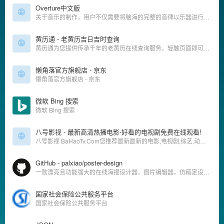
Overture中文版
关于音乐的制作，用户不仅需要将脑海的完整的音律以乐器进行表达，更重要的是配合自己的乐理知识，将音乐以曲谱的方式进行编辑，所以小编为你准备Overture中文版这款工具，它为用户提供了专业的乐谱编辑功能，提供了多种乐曲如钢琴、吉他、架子鼓等相关的乐谱编辑窗口，让用户可以使用熟悉的乐理标记来完成乐谱的制
黄历通 - 老黄历吉日吉时查询
黄历通为您提供传承千年的老黄历在线查询服务，轻触页面即可从古籍精髓中提炼今日吉时吉向，精准解析订婚、嫁娶、乔迁、开市等人生大事的‌天时密钥‌。历法数据经古籍校验与现代天文算法融合，即时呈现‌黄道吉日、时辰宜忌、生肖冲合‌，助您循古法而不拘于古，知天时更善用其时。
懒角落官方旗舰店 - 京东
懒角落官方旗舰店 - 京东
微软 Bing 搜索
微软 Bing 搜索
八号影视 - 最新高清热播电影-好看的电视剧免费在线观看!
八号影视 BaHaoTv.Com您推荐最新最新的电影,电视剧,综艺,动漫高清在线观看,无需下载任何播放器即可在线免费观看,欢迎泡芙影视网影迷们来本站免费观看电影,动漫及电视剧。
GitHub - palxiao/poster-design
一款漂亮且功能强大的在线海报设计器，图片编辑器，仿稿定设计，适用于多种场景：海报生成、电商产品图、文章长图、视频/公众号封面等。A beautiful online image designer, suitable for various scenarios like generate posters, making design easier! - palxiao/poster-design
国家社会保险公共服务平台
国家社会保险公共服务平台