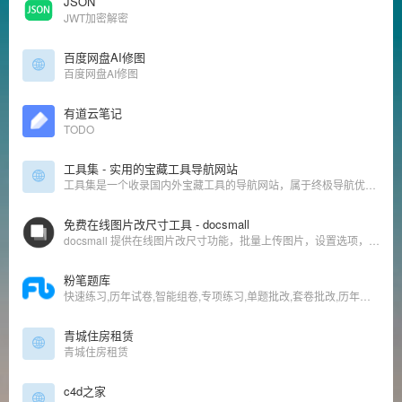
JSON
JWT加密解密
百度网盘AI修图
百度网盘AI修图
有道云笔记
TODO
工具集 - 实用的宝藏工具导航网站
工具集是一个收录国内外宝藏工具的导航网站，属于终极导航优选工具网站，不管是找修图工具、作图工具、下载工具、解析工具、便民工具、音频工具、视频工具、效率工具等都可以来工具集。
免费在线图片改尺寸工具 - docsmall
docsmall 提供在线图片改尺寸功能，批量上传图片，设置选项，批量改尺寸
粉笔题库
快速练习,历年试卷,智能组卷,专项练习,单题批改,套卷批改,历年试卷答案,错题统计,预测分
青城住房租赁
青城住房租赁
c4d之家