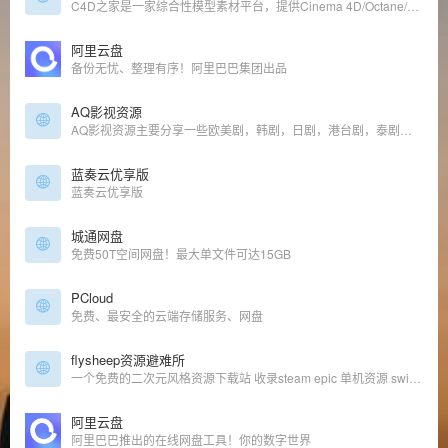
C4D之家是一家综合性模型素材平台，提供Cinema 4D/Octane/Vray/Arnold/Redshift等渲染器的中文汉化插件、3D模型下载及免费教程。
阿里云盘
备份无忧、整理有序！阿里巴巴集团出品
AQ影视资源
AQ影视资源主要分享一些欧美剧，韩剧，日剧，港台剧，泰剧等影视资源，属于个人影视更新站点！以夸克，迅雷网盘为主，后续可能会添加其他网盘，喜欢追剧的朋友关注我的公众号，微信搜索 “AQ网盘资源”或 wpzy_cc
蓝奏云优享版
蓝奏云优享版
城通网盘
免费50T空间网盘！最大单文件可达15GB
PCloud
免费、最安全的云端存储服务、网盘
flysheep资源避难所
一个免费的二次元风格资源下载站 收录steam epic 单机资源 switch游戏
阿里云盘
阿里巴巴推出的在线网盘工具！你的数字世界