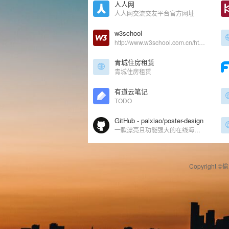
人人网
人人网交流交友平台官方网址
w3school
http://www.w3school.com.cn/html/index.asp
青城住房租赁
青城住房租赁
有道云笔记
TODO
GitHub - palxiao/poster-design
一款漂亮且功能强大的在线海报设计器，图片编辑器，仿稿定设计，适用于多种场景：海报生成、电商产品图、文章长图、视频/公众号封面等。A beautiful online image designer, suitable for various scenarios like generate posters, making design easier! - palxiao/poster-design
Copyright ©