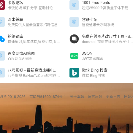
卡饭论坛
1001 Free Fonts
卡饭论坛-软件分享-互助讨论
超过25900个高质量字体下载
斗米兼职
容联七陌
免费提供大量最新兼职招聘信息
智能通讯云呼叫系统
粉笔题库
免费在线图片改尺寸工具 - do
快速练习,历年试卷,智能组卷,专项练习,单题批改,套卷批改,历年试卷答案,错题统计,预测分
docsmall 提供在线图片改尺寸功能，批量上传图片，设置选项，批量改尺寸
百度网盘AI修图
JSON
百度网盘AI修图
JWT加密解密
八号影视 - 最新高清热播电影-好看的电视剧免费在线观看!
微软 Bing 搜索
八号影视 BaHaoTv.Com您推荐最新最新的电影,电视剧,综艺,动漫高清在线观看,无需下载任何播放器即可在线免费观看,欢迎泡芙影视网影迷们来本站免费观看电影,动漫及电视剧。
微软 Bing 搜索
偷渡鱼 2016-2026
京ICP备16001874号-1
关于本站
留言反馈
更新日志
网站