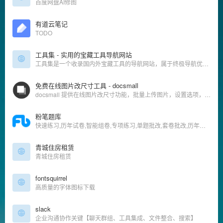
百度网盘AI修图
有道云笔记
TODO
工具集 - 实用的宝藏工具导航网站
工具集是一个收录国内外宝藏工具的导航网站，属于终极导航优选工具网站，不管是找修图工具、作图工具、下载工具、解析工具、便民工具、音频工具、视频工具、效率工具等都可以来工具集。
免费在线图片改尺寸工具 - docsmall
docsmall 提供在线图片改尺寸功能，批量上传图片，设置选项，批量改尺寸
粉笔题库
快速练习,历年试卷,智能组卷,专项练习,单题批改,套卷批改,历年试卷答案,错题统计,预测分
青城住房租赁
青城住房租赁
fontsquirrel
高质量的字体图标下载
slack
企业沟通协作关键【聊天群组、工具集成、文件整合、搜索】