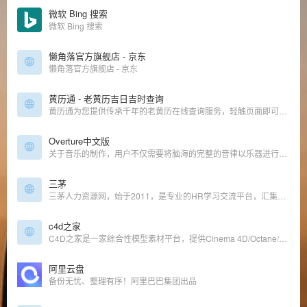
微软 Bing 搜索
微软 Bing 搜索
懒角落官方旗舰店 - 京东
懒角落官方旗舰店 - 京东
黄历通 - 老黄历吉日吉时查询
黄历通为您提供传承千年的老黄历在线查询服务，轻触页面即可从古籍精髓中提炼今日吉时吉向，精准解析订婚、嫁娶、乔迁、开市等人生大事的‌天时密钥‌。历法数据经古籍校验与现代天文算法融合，即时呈现‌黄道吉日、时辰宜忌、生肖冲合‌，助您循古法而不拘于古，知天时更善用其时。
Overture中文版
关于音乐的制作，用户不仅需要将脑海的完整的音律以乐器进行表达，更重要的是配合自己的乐理知识，将音乐以曲谱的方式进行编辑，所以小编为你准备Overture中文版这款工具，它为用户提供了专业的乐谱编辑功能，提供了多种乐曲如钢琴、吉他、架子鼓等相关的乐谱编辑窗口，让用户可以使用熟悉的乐理标记来完成乐谱的制
三茅
三茅人力资源网，始于2011，是专业的HR学习交流平台，汇集数十万份人力资源六大模块案例资料和完善的人力资源学习课程，吸引了众多HR精英分享人力资源从业经验，更有特色的三茅打卡学习方式，鼓励HR每天学习一个人力资源知识点，建立良好的学习习惯。加入三茅，你将收获知识、导师和朋友，成就更好的自己。
c4d之家
C4D之家是一家综合性模型素材平台，提供Cinema 4D/Octane/Vray/Arnold/Redshift等渲染器的中文汉化插件、3D模型下载及免费教程。
阿里云盘
备份无忧、整理有序！阿里巴巴集团出品