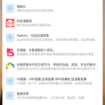
漫画台
漫画台是国内领先的原创漫画...
知音漫客网
国内知名品牌知音漫客官网，...
Agefans - 在线动漫观看
Age动漫专业的在线动漫网站，动漫免费在线观看，高品质画质，实时更新，追番利器!
动漫屋 - 为看漫画的人而生。
原创国漫,日本漫画,港台漫画,韩国漫画,欧美漫画,好漫画,为看漫画的人而生。热门漫画：火影忍者、海贼王1106、死神、一拳超人246、古惑仔88、山海逆战等
米画师美术外包交易平台 - 带给你自由、高效、专业的美术工作体验
米画师是为企划方与自由画师量身打造的专业美术外包服务平台，提供安全的交易担保、高效的稿件管理工具以及便捷的云端同步功能，为您带来与众不同的约稿体验，快速解决各种美术外包需求。
30直播 - JRS直播,足球直播,NBA直播吧,低调看直播
30直播（30.TV）是最好的低调看JRS直播吧，提供足球直播、NBA直播，英超直播、西甲直播、欧洲杯直播。看球就来30.TV直播导航站。
雷速体育
专业的体育赛事直播平台，主打欧洲杯、美洲杯、直播