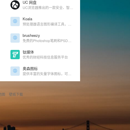
UC 网盘
UC浏览器推出的一款安全、智能、不限速的网盘产品
Koala
预处理器语言图形编译工具，支持Less、Sass、CoffeeScript的即时编译
brusheezy
免费的Photoshop笔刷和PSD素材分享下载网站
钛媒体
优秀的财经科技信息服务平台
奥森图标
提供丰富的矢量字体图标，可以通过css控制所有图标的样式
地图
壁纸下载