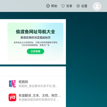
帮助
背景
设置
昵图网
昵图网_原创素材共享平台.图片素材图库提供海量原创素材,图片下载,摄影作品,设计素材,视频素材,ppt模板,PSD源文件,矢量图,AI,CDR,EPS等高清图片下载.
有道翻译_文本、文档、网页、在线即时翻译
有道翻译提供即时免费的中文、英语、日语、韩语、法语、德语、俄语、西班牙语、葡萄牙语、越南语、印尼语、意大利语、荷兰语、泰语全文翻译、网页翻译、文档翻译、PDF翻译、DOC翻译、PPT翻译、人工翻译、