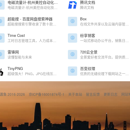
电磁流量计-杭州美控自动化技术有限公司官网
腾讯文档
电磁流量计-杭州美控自动化技术有限公司官网
腾讯文档
超能搜 - 百度网盘搜索神器
Box
超能搜搜索引擎收录了数十款百度网盘搜索引擎，百度云网盘搜索工具，百度云网盘解析工具，最干净、最好用的资源搜索引擎。提供影视、书籍、软件等资源推荐以及整合信息，让我们更快捷、更平等的获取资
在线文件共享以及云端内容管理服务平台
Time Cost
纷享销客
工时日志管理工具，人力成本控制和薪酬管理工具
一站式移动办公平台，销售日志，客户资料，审核，打卡签到，工作沟通
雷锋网
720云全景
读懂智能与未来
全景爱好者交流平台。提供质量超高的全景图片浏览体验
TinyPNG
百变纹理
超级强大！PNG，JPG在线压缩网站
优质的无缝纹理下载网站之一，可以通过选色器选择你需要的颜色背景，直接预览
偷渡鱼 2016-2026
京ICP备16001874号-1
关于本站
留言反馈
更新日志
网站