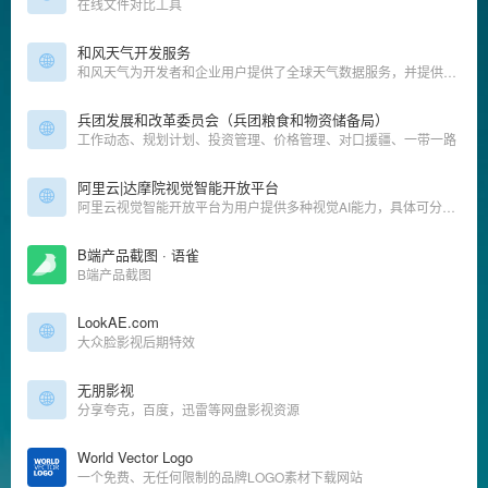
在线文件对比工具
和风天气开发服务
和风天气为开发者和企业用户提供了全球天气数据服务，并提供了天气API接口，天气插件，开源天气APP，天气SDK等开发工具，数据包括灾害预警、实时天气和预报、PM2.5空气质量AQI、台风、潮汐、日出日落、生活
兵团发展和改革委员会（兵团粮食和物资储备局）
工作动态、规划计划、投资管理、价格管理、对口援疆、一带一路
阿里云|达摩院视觉智能开放平台
阿里云视觉智能开放平台为用户提供多种视觉AI能力，具体可分为13大类：人脸人体、文字识别、内容审核、图像理解、图像分割、图像生产、视觉搜索、目标检测、视频理解、视频生产、视频分割、行业能力、3D视觉能力。企业用户和开发者可根据自身业务情况选择相关能力进行调用，平台也为企业和开发正提供场景解决方案和离线SDK。
B端产品截图 · 语雀
B端产品截图
LookAE.com
大众脸影视后期特效
无朋影视
分享夸克，百度，迅雷等网盘影视资源
World Vector Logo
一个免费、无任何限制的品牌LOGO素材下载网站