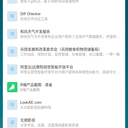
类似于github，基于Git的项目管理软件
Diff Checker
在线文件对比工具
和风天气开发服务
和风天气为开发者和企业用户提供了全球天气数据服务，并提供了天气API接口，天气插件，开源天气APP，天气SDK等开发工具，数据包括灾害预警、实时天气和预报、PM2.5空气质量AQI、台风、潮汐、日出日落、生活
兵团发展和改革委员会（兵团粮食和物资储备局）
工作动态、规划计划、投资管理、价格管理、对口援疆、一带一路
阿里云|达摩院视觉智能开放平台
阿里云视觉智能开放平台为用户提供多种视觉AI能力，具体可分为13大类：人脸人体、文字识别、内容审核、图像理解、图像分割、图像生产、视觉搜索、目标检测、视频理解、视频生产、视频分割、行业能力、3D视觉能力。企业用户和开发者可根据自身业务情况选择相关能力进行调用，平台也为企业和开发正提供场景解决方案和离线SDK。
B端产品截图 · 语雀
B端产品截图
LookAE.com
大众脸影视后期特效
无朋影视
分享夸克，百度，迅雷等网盘影视资源