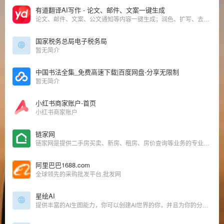
有道翻译AI写作 - 论文、邮件、文案一键生成
论文、邮件、文案、公文通知等内容一键生成；润色、扩写、去重等功能助力内容质量提升；英文内容智能纠错，助力高效创作
国家税务总局电子税务局
暂无简介
中国书法全集_免费高速下载|百度网盘-分享无限制
暂无简介
小红书商家账户-首页
小红书商家账户
链家网
链家网是提供二手房买卖、新房、租房、房价查询等业务的专业房产网站，可为您买卖二手房提供帮助，让房产交易不再难.
阿里巴巴1688.com
全球领先的采购批发平台,批发网
星绘AI
提供丰富的AI生图能力，你可以创建AI世界的你，并且为你的分身定制多样的效果，体验各种虚拟人生。