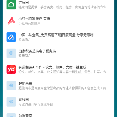
链家网
链家网是提供二手房买卖、新房、租房、房价查询等业务的专业房产网站，可为您买卖二手房提供帮助，让房产交易不再难.
小红书商家账户-首页
小红书商家账户
中国书法全集_免费高速下载|百度网盘-分享无限制
暂无简介
国家税务总局电子税务局
暂无简介
有道翻译AI写作 - 论文、邮件、文案一键生成
论文、邮件、文案、公文通知等内容一键生成；润色、扩写、去重等功能助力内容质量提升；英文内容智能纠错，助力高效创作
超能画布
超能画布是百度网盘荣誉出品的专注人像摄影的AI创意生成工具，致力于让每个人的图像创意都成真，是摄影师的降本增效神器
直线网
专业的设计学习交流平台
前端观察