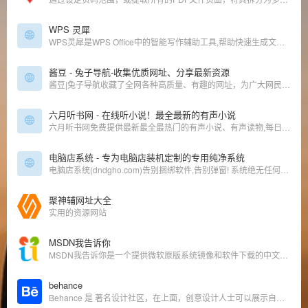
WPS 灵犀
WPS灵犀是WPS Office中的智能写作辅助工具,帮助快速生成文本内容,如报告、总结、邮件等。 准备数据和素材 整理个人工作记录、关键成就点和个人发展目标。
酱豆 - 兔子导航-收集优质网址、分享最新资源
酱豆|兔子导航收藏了全网各种高质量、有趣的网址，为广大网民提供影视、小说、动漫、资料、工具、素材等优质站点，共享优质资源，做一个有帮助的网址导航。
六月听书网 - 在线听小说！最全最新的有声小说
六月听书网免费提供最新最全最热门的有声小说、有声读物,每日更新,有声小说在线收听,支持自动连播,无弹窗广告,听了还想听!
电脑店系统 - 专为电脑店装机定制的专用纯净系统
电脑店系统(dndgho.com)告别捆绑软件,告别弹窗! 系统绝无任何捆绑.完美解决兼容,驱动,打印机共享 开机5秒.主页空白.专业更专注。
聚神辅网址大全
实用的资源网站
MSDN我告诉你
‌MSDN我告诉你‌是一个提供微软原版系统镜像和软件下载的中文资源站，是非微软官方运营的但长期被很多的开发者使用。
behance
Behance 是 著名设计社区，在上面，创意设计人士可以展示自己的作品，发现别人分享的创意作品（上面有许多质量上乘的设计作品），相互还可以进行互动（评论、关注、站内短信等）。