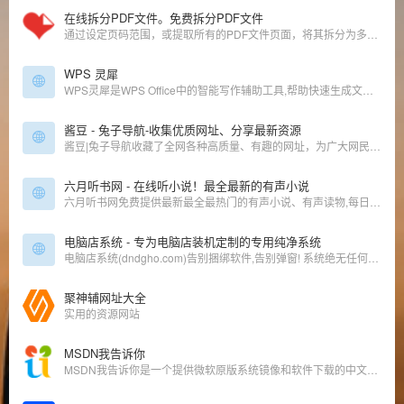
在线拆分PDF文件。免费拆分PDF文件
通过设定页码范围，或提取所有的PDF文件页面，将其拆分为多个PDF文件。在线拆分或提取PDF文件，简单方便，而且免费。
WPS 灵犀
WPS灵犀是WPS Office中的智能写作辅助工具,帮助快速生成文本内容,如报告、总结、邮件等。 准备数据和素材 整理个人工作记录、关键成就点和个人发展目标。
酱豆 - 兔子导航-收集优质网址、分享最新资源
酱豆|兔子导航收藏了全网各种高质量、有趣的网址，为广大网民提供影视、小说、动漫、资料、工具、素材等优质站点，共享优质资源，做一个有帮助的网址导航。
六月听书网 - 在线听小说！最全最新的有声小说
六月听书网免费提供最新最全最热门的有声小说、有声读物,每日更新,有声小说在线收听,支持自动连播,无弹窗广告,听了还想听!
电脑店系统 - 专为电脑店装机定制的专用纯净系统
电脑店系统(dndgho.com)告别捆绑软件,告别弹窗! 系统绝无任何捆绑.完美解决兼容,驱动,打印机共享 开机5秒.主页空白.专业更专注。
聚神辅网址大全
实用的资源网站
MSDN我告诉你
‌MSDN我告诉你‌是一个提供微软原版系统镜像和软件下载的中文资源站，是非微软官方运营的但长期被很多的开发者使用。