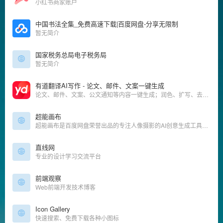
小红书商家账户
中国书法全集_免费高速下载|百度网盘-分享无限制
暂无简介
国家税务总局电子税务局
暂无简介
有道翻译AI写作 - 论文、邮件、文案一键生成
论文、邮件、文案、公文通知等内容一键生成；润色、扩写、去重等功能助力内容质量提升；英文内容智能纠错，助力高效创作
超能画布
超能画布是百度网盘荣誉出品的专注人像摄影的AI创意生成工具，致力于让每个人的图像创意都成真，是摄影师的降本增效神器
直线网
专业的设计学习交流平台
前端观察
Web前端开发技术博客
Icon Gallery
快速搜索、免费下载各种小图标