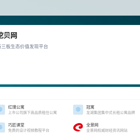
挖贝网
新三板生态价值发现平台
红璞公寓
冠寓
上市公司旗下高品质租住公寓
龙湖集团集中式长租公寓品牌
巧匠课堂
全景网
免费的设计视频教程平台
全景网权威财经资讯网站