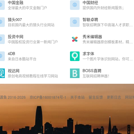
中国金融
中国财经
全球最大的中文金融门户
提供国内外财经新闻服务；
猎头007
智联卓聘
目前国内最大的猎头行业网站
智联招聘旗下中高端人才求职平台！
投资中网
秀米编辑器
中国股权投资行业第一新闻门户
秀米编辑器原创模板素材，精选风格排版，独一无二的排版方式，设计出只属于你的图文。
4DB
求字体
来自日本酷站平台
一个图片字体识别网站，你可以上传图片找字体安装文件
视达网
BOSS直聘
原创电商视频教程在线学习网站
互联网招聘神器！
偷渡鱼 2016-2026
京ICP备16001874号-1
关于本站
留言反馈
更新日志
网站